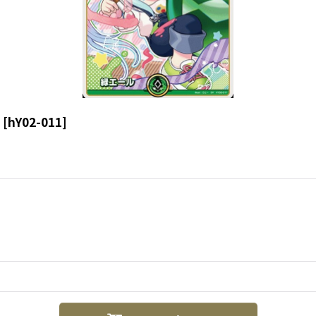
[
hY02-011
]