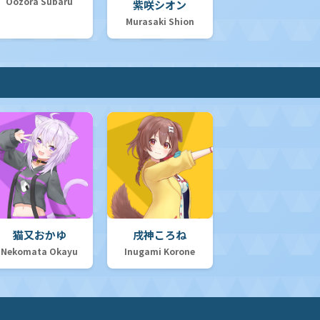
Oozora Subaru
紫咲シオン
Murasaki Shion
猫又おかゆ
戌神ころね
Nekomata Okayu
Inugami Korone