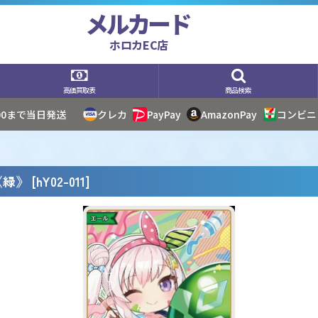
メルカード
ホロカEC店
高価買取表
商品検索
:00まで当日発送
クレカ
PayPay
AmazonPay
コンビニ
《緑》
[
hY02-011
]