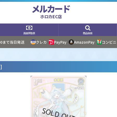
メルカード
ホロカEC店
高価買取表
商品検索
:00まで当日発送
クレカ
PayPay
AmazonPay
コンビニ
7
]