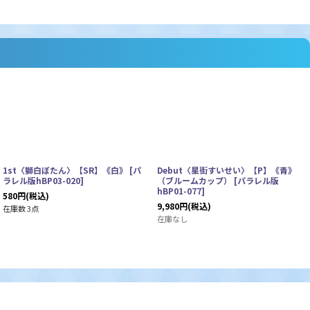
1st〈獅白ぼたん〉【SR】《白》
[
パ
Debut〈星街すいせい〉【P】《青》
ラレル版hBP03-020
]
（ブルームカップ）
[
パラレル版
hBP01-077
]
580
円
(税込)
9,980
円
(税込)
在庫数 3点
在庫なし