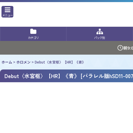
メニュー
カテゴリ
パック別
朝9
ホーム
>
ホロメン
>
Debut〈水宮枢〉【HR】《青》
Debut〈水宮枢〉【HR】《青》
[
パラレル版hSD11-00