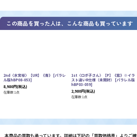
この商品を買った人は、こんな商品も買っています
2nd〈水宮枢〉【UR】《青》
[
パラレ
1st〈ロボ子さん〉【P】《紫》※イラ
ル版hBP08-053
]
スト違いR仕様（未開封）
[
パラレル版
hBP03-059
]
8,980
円
(税込)
2,980
円
(税込)
在庫数 1点
在庫数 1点
本商品の買取も承っています。詳細は下記の「買取価格表」よりご確