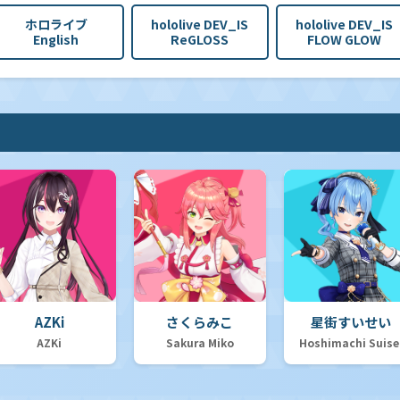
ホロライブ
hololive DEV_IS
hololive DEV_IS
English
ReGLOSS
FLOW GLOW
AZKi
さくらみこ
星街すいせい
AZKi
Sakura Miko
Hoshimachi Suise