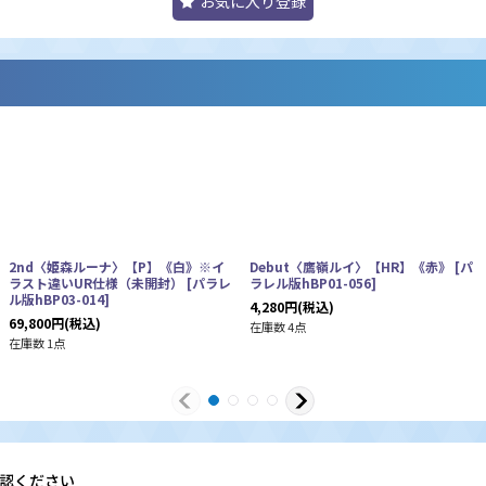
お気に入り登録
2nd〈姫森ルーナ〉【P】《白》※イ
Debut〈鷹嶺ルイ〉【HR】《赤》
[
パ
ラスト違いUR仕様（未開封）
[
パラレ
ラレル版hBP01-056
]
ル版hBP03-014
]
4,280
円
(税込)
69,800
円
(税込)
在庫数 4点
在庫数 1点
認ください