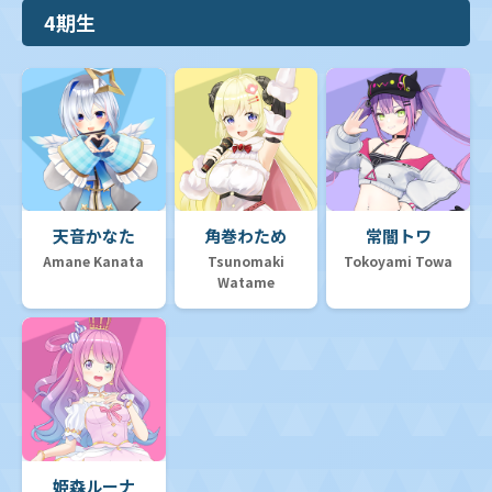
4期生
天音かなた
角巻わため
常闇トワ
Amane Kanata
Tsunomaki
Tokoyami Towa
Watame
姫森ルーナ