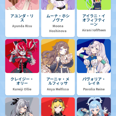
アユンダ・リ
ムーナ・ホシ
アイラニ・イ
ス
ノヴァ
オフィフティ
ーン
Ayunda Risu
Moona
Airani Iofifteen
Hoshinova
クレイジー・
アーニャ・メ
パヴォリア・
オリー
ルフィッサ
レイネ
Kureiji Ollie
Anya Melfissa
Pavolia Reine