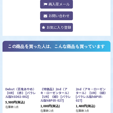
再入荷メール
お問い合わせ
お気に入り登録
この商品を買った人は、こんな商品も買っています
Debut〈百鬼あやめ〉
《特価品》2nd〈ア
2nd〈アキ・ローゼン
【HR】《赤》
[
パラレ
キ・ローゼンタール〉
タール〉【UR】《緑》
ル版hSD02-002
]
【UR】《緑》
[
パラレ
[
パラレル版hBP05-
[
ル版hBP05-027
]
027
]
5,980
円
(税込)
1
1,080
円
(税込)
1,480
円
(税込)
在庫数 1点
在
在庫数 2点
在庫数 3点