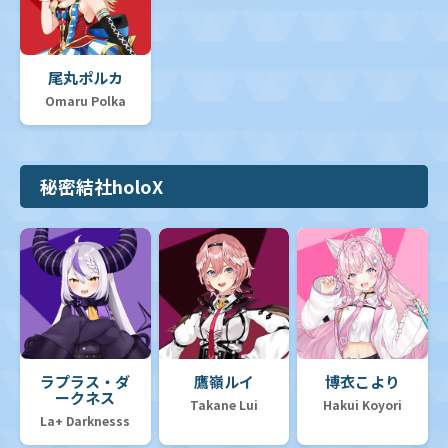
尾丸ポルカ
Omaru Polka
秘密結社holoX
ラプラス・ダ
鷹嶺ルイ
博衣こより
ークネス
Takane Lui
Hakui Koyori
La+ Darknesss