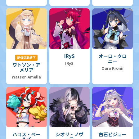
IRyS
オーロ・クロ
配信活動終了
ニー
IRyS
ワトソン・ア
Ouro Kronii
メリア
Watson Amelia
ハコス・ベー
シオリ・ノヴ
古石ビジュー