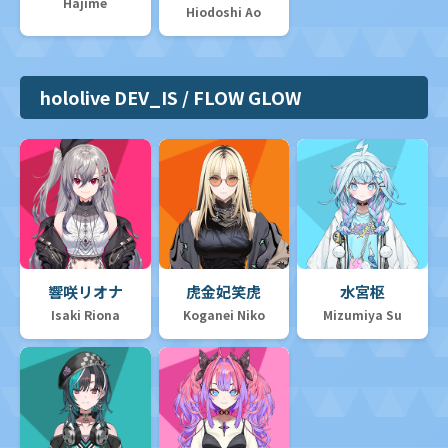
Hajime
Hiodoshi Ao
hololive DEV_IS / FLOW GLOW
響咲リオナ
虎金妃笑虎
水宮枢
Isaki Riona
Koganei Niko
Mizumiya Su