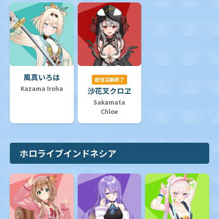
風真いろは
配信活動終了
Kazama Iroha
沙花叉クロヱ
Sakamata
Chloe
ホロライブインドネシア