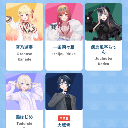
音乃瀬奏
一条莉々華
儒烏風亭らで
ん
Otonose
Ichijou Ririka
Juufuutei
Kanade
Raden
轟はじめ
卒業生
Todoroki
火威青