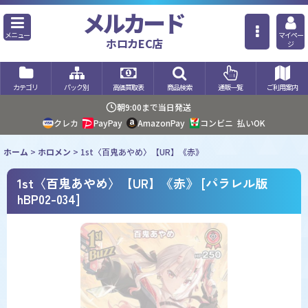
メルカード
メニュー
マイペー
ホロカEC店
ジ
カテゴリ
パック別
高価買取表
商品検索
通販一覧
ご利用案内
朝9:00まで当日発送
クレカ
PayPay
AmazonPay
コンビニ
払いOK
ホーム
>
ホロメン
>
1st〈百鬼あやめ〉【UR】《赤》
1st〈百鬼あやめ〉【UR】《赤》
[
パラレル版
hBP02-034
]