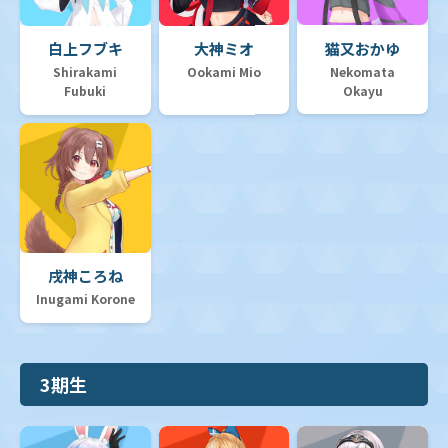
白上フブキ
大神ミオ
猫又おかゆ
Shirakami
Ookami Mio
Nekomata
Fubuki
Okayu
戌神ころね
Inugami Korone
3期生