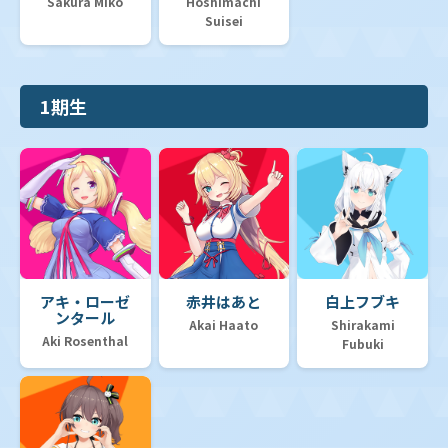
Sakura Miko
Hoshimachi
Suisei
1期生
アキ・ローゼ
赤井はあと
白上フブキ
ンタール
Akai Haato
Shirakami
Aki Rosenthal
Fubuki