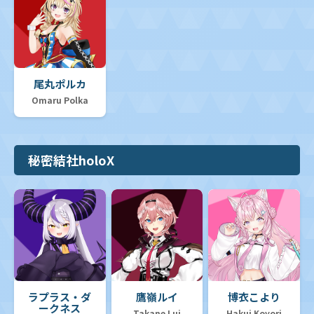
尾丸ポルカ
Omaru Polka
秘密結社holoX
ラプラス・ダ
鷹嶺ルイ
博衣こより
ークネス
Takane Lui
Hakui Koyori