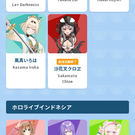
La+ Darknesss
風真いろは
配信活動終了
Kazama Iroha
沙花叉クロヱ
Sakamata
Chloe
ホロライブインドネシア