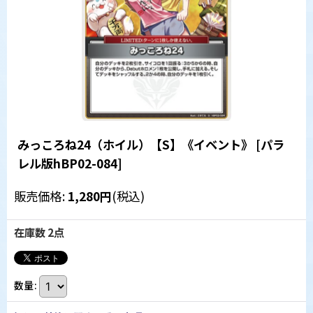
みっころね24（ホイル）【S】《イベント》
[
パラ
レル版hBP02-084
]
販売価格
:
1,280
円
(税込)
在庫数 2点
数量
: