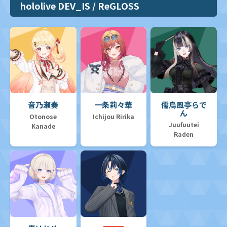
hololive DEV_IS / ReGLOSS
音乃瀬奏
一条莉々華
儒烏風亭らで
ん
Otonose
Ichijou Ririka
Juufuutei
Kanade
Raden