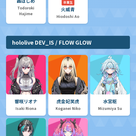
轟はじめ
卒業生
Todoroki
火威青
Hajime
Hiodoshi Ao
hololive DEV_IS / FLOW GLOW
響咲リオナ
虎金妃笑虎
水宮枢
Isaki Riona
Koganei Niko
Mizumiya Su