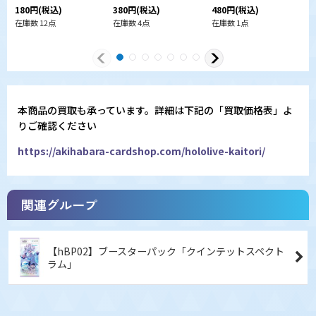
180
円
(税込)
380
円
(税込)
480
円
(税込)
1
在庫数 12点
在庫数 4点
在庫数 1点
在
本商品の買取も承っています。詳細は下記の「買取価格表」よ
りご確認ください
https://akihabara-cardshop.com/hololive-kaitori/
関連グループ
【hBP02】ブースターパック「クインテットスペクト
ラム」