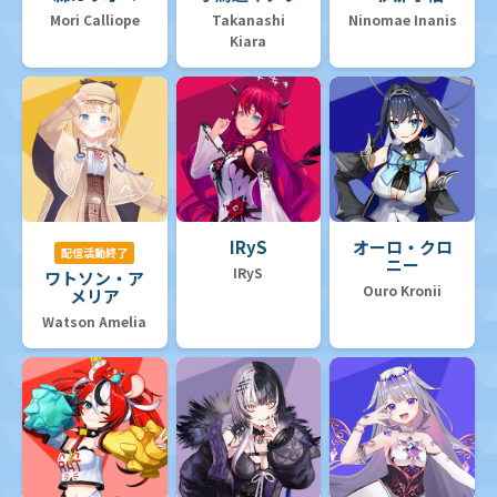
Mori Calliope
Takanashi
Ninomae Inanis
Kiara
IRyS
オーロ・クロ
配信活動終了
ニー
IRyS
ワトソン・ア
Ouro Kronii
メリア
Watson Amelia