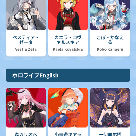
ベスティア・
カエラ・コヴ
こぼ・かなえ
ゼータ
ァルスキア
る
Vestia Zeta
Kaela Kovalskia
Kobo Kanaeru
ホロライブEnglish
森カリオペ
小鳥遊キアラ
一伊那尓栖