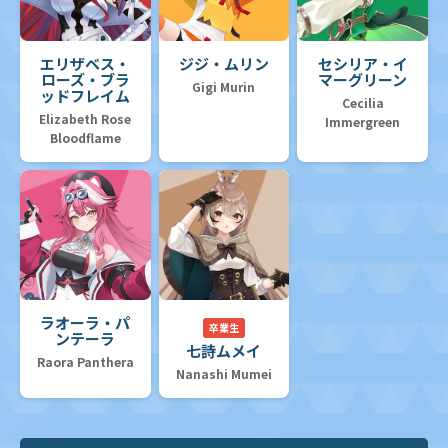
エリザベス・
ジジ・ムリン
セシリア・イ
ローズ・ブラ
マーグリーン
Gigi Murin
ッドフレイム
Cecilia
Elizabeth Rose
Immergreen
Bloodflame
ラオーラ・パ
卒業生
ンテーラ
七詩ムメイ
Raora Panthera
Nanashi Mumei