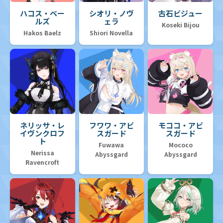
ハコス・ベー
シオリ・ノヴ
古石ビジュー
ルズ
ェラ
Koseki Bijou
Hakos Baelz
Shiori Novella
ネリッサ・レ
フワワ・アビ
モココ・アビ
イヴンクロフ
スガード
スガード
ト
Fuwawa
Mococo
Nerissa
Abyssgard
Abyssgard
Ravencroft