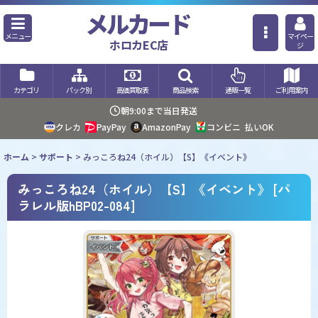
メルカード
メニュー
マイペー
ホロカEC店
ジ
カテゴリ
パック別
高価買取表
商品検索
通販一覧
ご利用案内
朝9:00まで当日発送
クレカ
PayPay
AmazonPay
コンビニ
払いOK
ホーム
>
サポート
>
みっころね24（ホイル）【S】《イベント》
みっころね24（ホイル）【S】《イベント》
[
パ
ラレル版hBP02-084
]