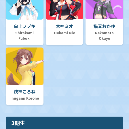
白上フブキ
大神ミオ
猫又おかゆ
Shirakami
Ookami Mio
Nekomata
Fubuki
Okayu
戌神ころね
Inugami Korone
3期生