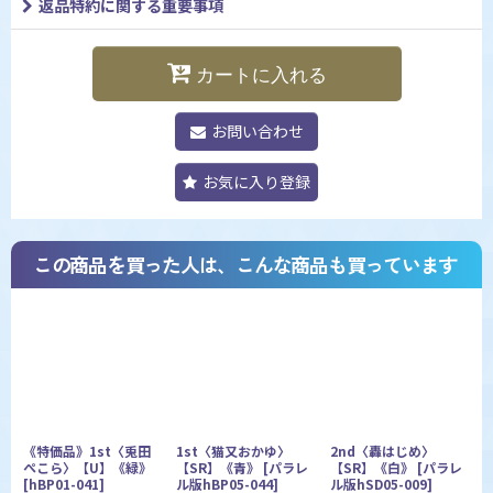
返品特約に関する重要事項
カートに入れる
お問い合わせ
お気に入り登録
この商品を買った人は、こんな商品も買っています
《特価品》1st〈兎田
1st〈猫又おかゆ〉
2nd〈轟はじめ〉
ぺこら〉【U】《緑》
【SR】《青》
[
パラレ
【SR】《白》
[
パラレ
[
hBP01-041
]
ル版hBP05-044
]
ル版hSD05-009
]
ラ