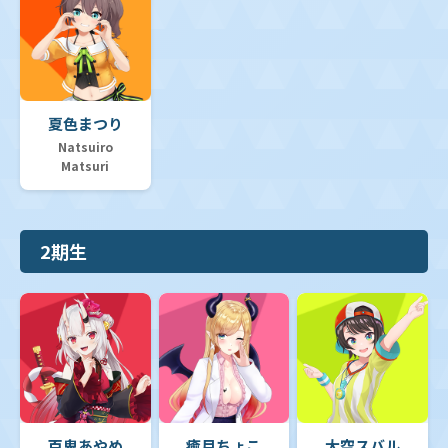
夏色まつり
Natsuiro
Matsuri
2期生
百鬼あやめ
癒月ちょこ
大空スバル