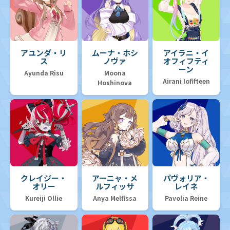
アユンダ・リ
ムーナ・ホシ
アイラニ・イ
ス
ノヴァ
オフィフティ
ーン
Ayunda Risu
Moona
Airani Iofifteen
Hoshinova
クレイジー・
アーニャ・メ
パヴォリア・
オリー
ルフィッサ
レイネ
Kureiji Ollie
Anya Melfissa
Pavolia Reine