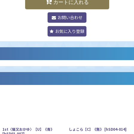
カートに入れる
お問い合わせ
お気に入り登録
1st〈猫又おかゆ〉【U】《青》
しょこら【C】《無》
[
hSD04-014
]
[
hSD03-007
]