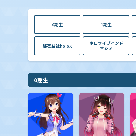
0期生
1期生
ホロライブインド
秘密結社holoX
ネシア
0期生