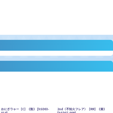
おにぎりゃー【C】《無》
[
hSD03-
2nd〈不知火フレア〉【RR】《黄》
014
]
[
hSD07-009
]