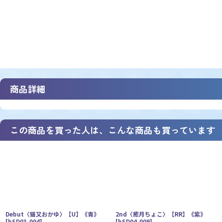
商品詳細
この商品を買った人は、こんな商品も買っています
Debut〈猫又おかゆ〉【U】《青》
2nd〈癒月ちょこ〉【RR】《紫》
[
hSD03-004
]
[
hSD04-009
]