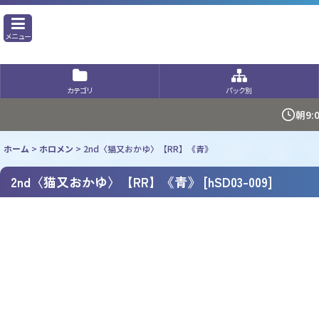
メニュー
カテゴリ
パック別
朝9
ホーム
>
ホロメン
>
2nd〈猫又おかゆ〉【RR】《青》
2nd〈猫又おかゆ〉【RR】《青》
[
hSD03-009
]