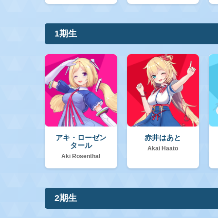
1期生
アキ・ローゼン
赤井はあと
タール
Akai Haato
Aki Rosenthal
2期生