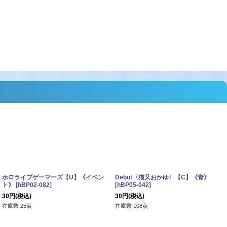
ホロライブゲーマーズ【U】《イベン
Debut〈猫又おかゆ〉【C】《青》
ト》
[
hBP02-082
]
[
hBP05-042
]
30
円
(税込)
30
円
(税込)
在庫数 25点
在庫数 108点