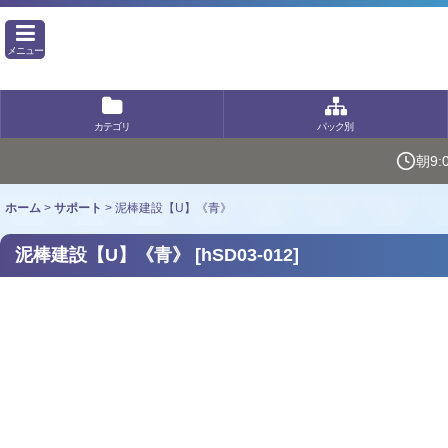
メニュー
カテゴリ
パック別
朝9
ホーム
>
サポート
>
泥棒建設【U】《青》
泥棒建設【U】《青》
[
hSD03-012
]