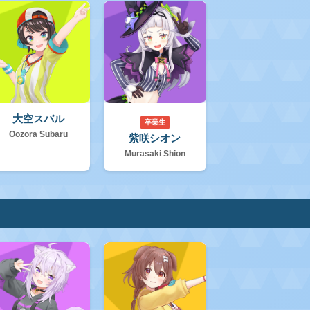
大空スバル
卒業生
Oozora Subaru
紫咲シオン
Murasaki Shion