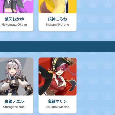
猫又おかゆ
戌神ころね
Nekomata Okayu
Inugami Korone
白銀ノエル
宝鐘マリン
Shirogane Noel
Houshou Marine