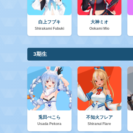
白上フブキ
大神ミオ
Shirakami Fubuki
Ookami Mio
3期生
兎田ぺこら
不知火フレア
Usada Pekora
Shiranui Flare