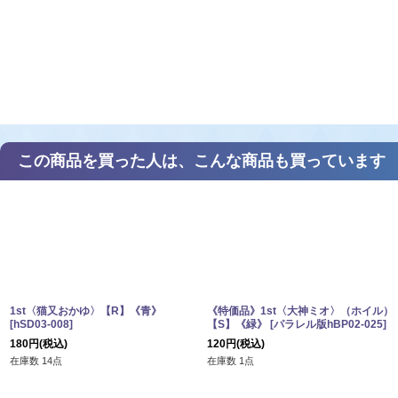
この商品を買った人は、こんな商品も買っています
1st〈猫又おかゆ〉【R】《青》
《特価品》1st〈大神ミオ〉（ホイル）
[
hSD03-008
]
【S】《緑》
[
パラレル版hBP02-025
]
180
円
(税込)
120
円
(税込)
在庫数 14点
在庫数 1点