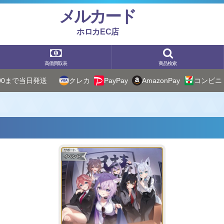
メルカード
ホロカEC店
高価買取表
商品検索
:00まで当日発送
クレカ
PayPay
AmazonPay
コンビニ