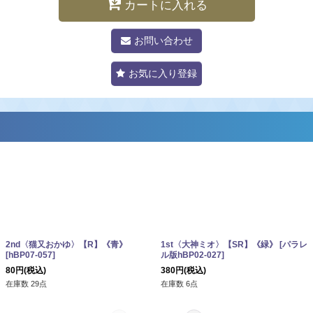
カートに入れる
お問い合わせ
お気に入り登録
2nd〈猫又おかゆ〉【R】《青》
1st〈大神ミオ〉【SR】《緑》
[
パラレ
[
hBP07-057
]
ル版hBP02-027
]
80
円
(税込)
380
円
(税込)
在庫数 29点
在庫数 6点