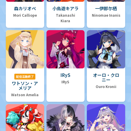
森カリオペ
小鳥遊キアラ
一伊那尓栖
Mori Calliope
Takanashi
Ninomae Inanis
Kiara
IRyS
オーロ・クロ
配信活動終了
ニー
IRyS
ワトソン・ア
Ouro Kronii
メリア
Watson Amelia