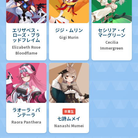
エリザベス・
ジジ・ムリン
セシリア・イ
ローズ・ブラ
マーグリーン
Gigi Murin
ッドフレイム
Cecilia
Elizabeth Rose
Immergreen
Bloodflame
ラオーラ・パ
卒業生
ンテーラ
七詩ムメイ
Raora Panthera
Nanashi Mumei