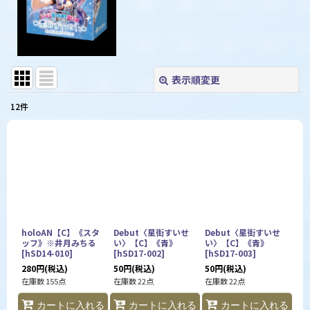
表示順変更
閉じる
12
件
表示数
:
並び順
:
絞り込む
holoAN【C】《スタ
Debut〈星街すいせ
Debut〈星街すいせ
ッフ》※井月みちる
い〉【C】《青》
い〉【C】《青》
[
hSD14-010
]
[
hSD17-002
]
[
hSD17-003
]
280
円
(税込)
50
円
(税込)
50
円
(税込)
在庫数 155点
在庫数 22点
在庫数 22点
カートに入れる
カートに入れる
カートに入れる