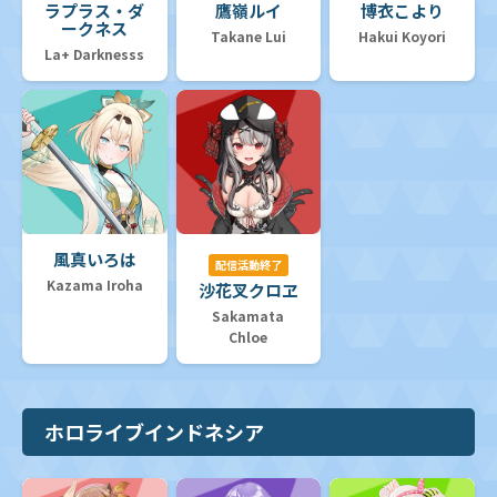
ラプラス・ダ
鷹嶺ルイ
博衣こより
ークネス
Takane Lui
Hakui Koyori
La+ Darknesss
風真いろは
配信活動終了
Kazama Iroha
沙花叉クロヱ
Sakamata
Chloe
ホロライブインドネシア