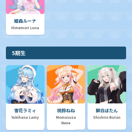
姫森ルーナ
Himemori Luna
5期生
雪花ラミィ
桃鈴ねね
獅白ぼたん
Yukihana Lamy
Momosuzu
Shishiro Botan
Nene