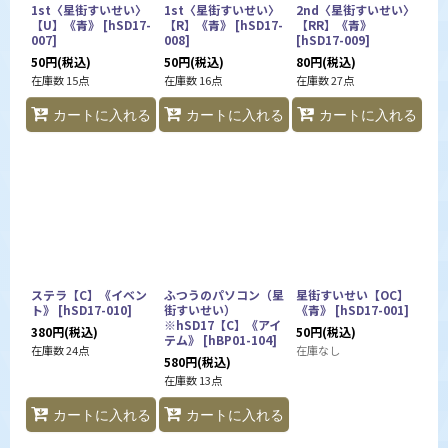
1st〈星街すいせい〉
1st〈星街すいせい〉
2nd〈星街すいせい〉
【U】《青》
[
hSD17-
【R】《青》
[
hSD17-
【RR】《青》
007
]
008
]
[
hSD17-009
]
50
円
(税込)
50
円
(税込)
80
円
(税込)
在庫数 15点
在庫数 16点
在庫数 27点
カートに入れる
カートに入れる
カートに入れる
ステラ【C】《イベン
ふつうのパソコン（星
星街すいせい【OC】
ト》
[
hSD17-010
]
街すいせい）
《青》
[
hSD17-001
]
※hSD17【C】《アイ
380
円
(税込)
50
円
(税込)
テム》
[
hBP01-104
]
在庫数 24点
在庫なし
580
円
(税込)
在庫数 13点
カートに入れる
カートに入れる