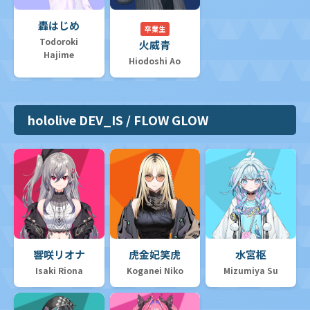
轟はじめ
卒業生
Todoroki
火威青
Hajime
Hiodoshi Ao
hololive DEV_IS / FLOW GLOW
響咲リオナ
虎金妃笑虎
水宮枢
Isaki Riona
Koganei Niko
Mizumiya Su