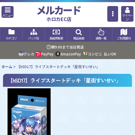
メルカード
メニュー
マイペー
ホロカEC店
ジ
カテゴリ
パック別
高価買取表
商品検索
通販一覧
ご利用案内
朝9:00まで当日発送
クレカ
PayPay
AmazonPay
コンビニ
払いOK
ホーム
>
【hSD17】ライブスタートデッキ「星街すいせい」
【hSD17】ライブスタートデッキ「星街すいせい」