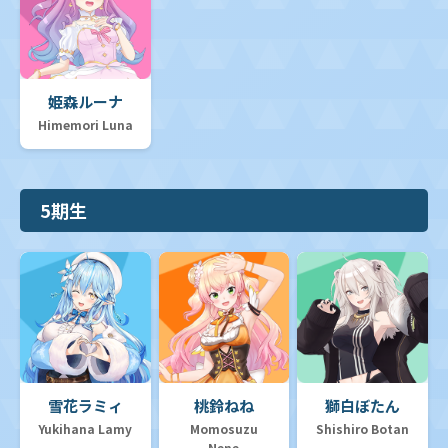
姫森ルーナ
Himemori Luna
5期生
雪花ラミィ
桃鈴ねね
獅白ぼたん
Yukihana Lamy
Momosuzu
Shishiro Botan
Nene