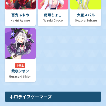
百鬼あやめ
癒月ちょこ
大空スバル
Nakiri Ayame
Yuzuki Choco
Oozora Subaru
卒業生
紫咲シオン
Murasaki Shion
ホロライブゲーマーズ