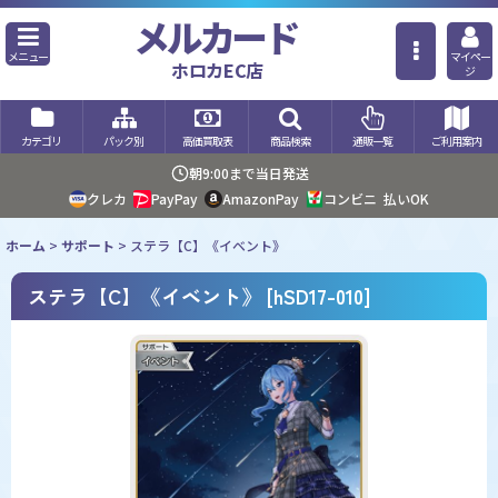
メルカード
メニュー
マイペー
ホロカEC店
ジ
カテゴリ
パック別
高価買取表
商品検索
通販一覧
ご利用案内
朝9:00まで当日発送
クレカ
PayPay
AmazonPay
コンビニ
払いOK
ホーム
>
サポート
>
ステラ【C】《イベント》
ステラ【C】《イベント》
[
hSD17-010
]