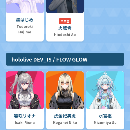
轟はじめ
卒業生
Todoroki
火威青
Hajime
Hiodoshi Ao
hololive DEV_IS / FLOW GLOW
響咲リオナ
虎金妃笑虎
水宮枢
Isaki Riona
Koganei Niko
Mizumiya Su