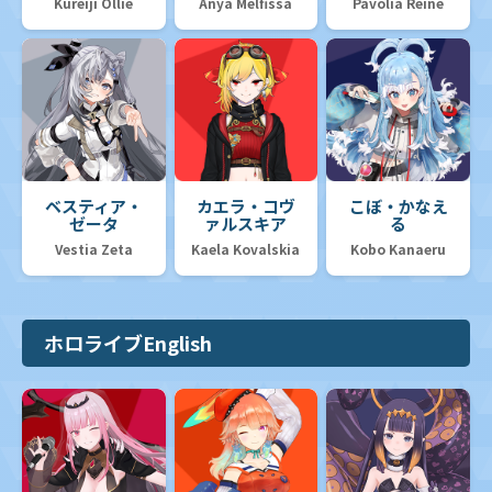
Kureiji Ollie
Anya Melfissa
Pavolia Reine
ベスティア・
カエラ・コヴ
こぼ・かなえ
ゼータ
ァルスキア
る
Vestia Zeta
Kaela Kovalskia
Kobo Kanaeru
ホロライブEnglish