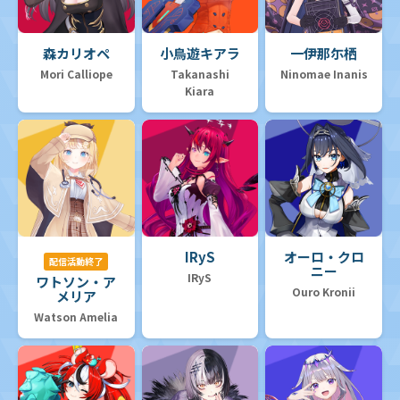
森カリオペ
小鳥遊キアラ
一伊那尓栖
Mori Calliope
Takanashi
Ninomae Inanis
Kiara
IRyS
オーロ・クロ
配信活動終了
ニー
IRyS
ワトソン・ア
Ouro Kronii
メリア
Watson Amelia