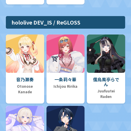
hololive DEV_IS / ReGLOSS
音乃瀬奏
一条莉々華
儒烏風亭らで
ん
Otonose
Ichijou Ririka
Juufuutei
Kanade
Raden