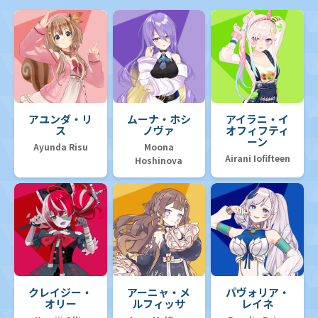
アユンダ・リ
ムーナ・ホシ
アイラニ・イ
ス
ノヴァ
オフィフティ
ーン
Ayunda Risu
Moona
Airani Iofifteen
Hoshinova
クレイジー・
アーニャ・メ
パヴォリア・
オリー
ルフィッサ
レイネ