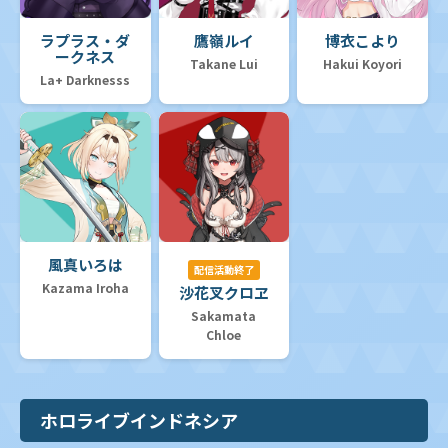
ラプラス・ダ
鷹嶺ルイ
博衣こより
ークネス
Takane Lui
Hakui Koyori
La+ Darknesss
風真いろは
配信活動終了
Kazama Iroha
沙花叉クロヱ
Sakamata
Chloe
ホロライブインドネシア