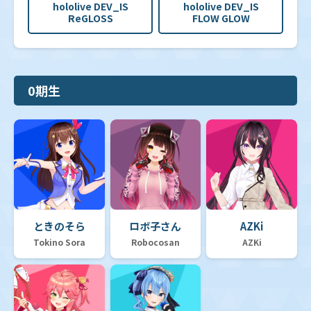
hololive DEV_IS
hololive DEV_IS
ReGLOSS
FLOW GLOW
0期生
ときのそら
ロボ子さん
AZKi
Tokino Sora
Robocosan
AZKi