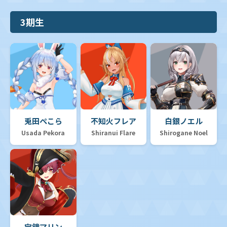
3期生
兎田ぺこら
不知火フレア
白銀ノエル
Usada Pekora
Shiranui Flare
Shirogane Noel
宝鐘マリン