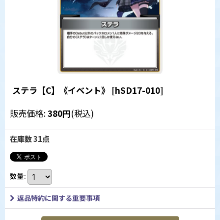
ステラ【C】《イベント》
[
hSD17-010
]
販売価格
:
380
円
(税込)
在庫数 31点
数量
:
返品特約に関する重要事項