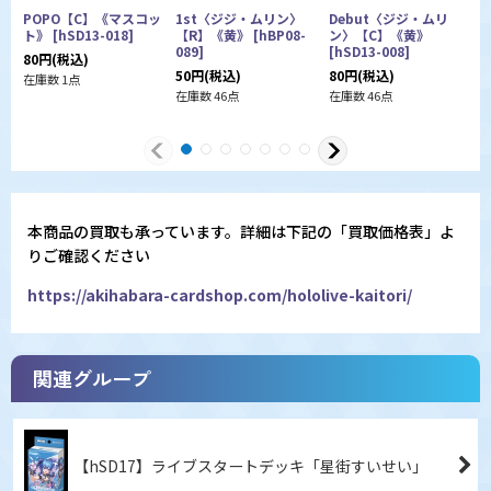
POPO【C】《マスコッ
1st〈ジジ・ムリン〉
Debut〈ジジ・ムリ
ト》
[
hSD13-018
]
【R】《黄》
[
hBP08-
ン〉【C】《黄》
089
]
[
hSD13-008
]
0
80
円
(税込)
50
円
(税込)
80
円
(税込)
1
在庫数 1点
在庫数 46点
在庫数 46点
在
本商品の買取も承っています。詳細は下記の「買取価格表」よ
りご確認ください
https://akihabara-cardshop.com/hololive-kaitori/
関連グループ
【hSD17】ライブスタートデッキ「星街すいせい」