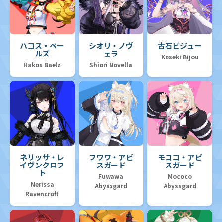
ハコス・ベー
シオリ・ノヴ
古石ビジュー
ルズ
ェラ
Koseki Bijou
Hakos Baelz
Shiori Novella
ネリッサ・レ
フワワ・アビ
モココ・アビ
イヴンクロフ
スガード
スガード
ト
Fuwawa
Mococo
Nerissa
Abyssgard
Abyssgard
Ravencroft