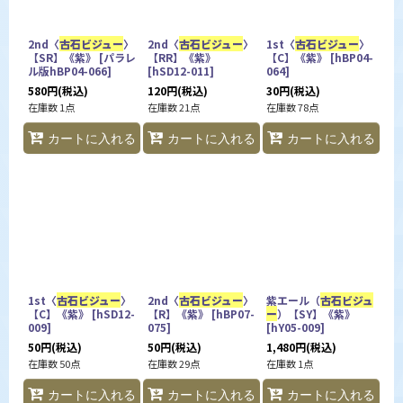
2nd〈
古石ビジュー
〉
2nd〈
古石ビジュー
〉
1st〈
古石ビジュー
〉
【SR】《紫》
[
パラレ
【RR】《紫》
【C】《紫》
[
hBP04-
ル版hBP04-066
]
[
hSD12-011
]
064
]
580
円
(税込)
120
円
(税込)
30
円
(税込)
在庫数 1点
在庫数 21点
在庫数 78点
カートに入れる
カートに入れる
カートに入れる
1st〈
古石ビジュー
〉
2nd〈
古石ビジュー
〉
紫エール（
古石ビジュ
【C】《紫》
[
hSD12-
【R】《紫》
[
hBP07-
ー
）【SY】《紫》
009
]
075
]
[
hY05-009
]
50
円
(税込)
50
円
(税込)
1,480
円
(税込)
在庫数 50点
在庫数 29点
在庫数 1点
カートに入れる
カートに入れる
カートに入れる