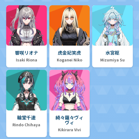
響咲リオナ
虎金妃笑虎
水宮枢
Isaki Riona
Koganei Niko
Mizumiya Su
輪堂千速
綺々羅々ヴィ
ヴィ
Rindo Chihaya
Kikirara Vivi