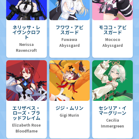
ネリッサ・レ
フワワ・アビ
モココ・アビ
イヴンクロフ
スガード
スガード
ト
Fuwawa
Mococo
Nerissa
Abyssgard
Abyssgard
Ravencroft
エリザベス・
ジジ・ムリン
セシリア・イ
ローズ・ブラ
マーグリーン
Gigi Murin
ッドフレイム
Cecilia
Elizabeth Rose
Immergreen
Bloodflame