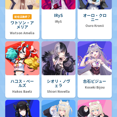
IRyS
オーロ・クロ
配信活動終了
ニー
IRyS
ワトソン・ア
Ouro Kronii
メリア
Watson Amelia
ハコス・ベー
シオリ・ノヴ
古石ビジュー
ルズ
ェラ
Koseki Bijou
Hakos Baelz
Shiori Novella