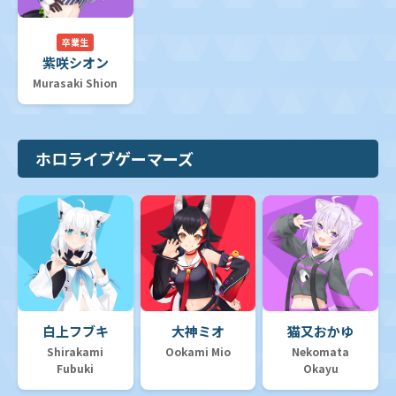
卒業生
紫咲シオン
Murasaki Shion
ホロライブゲーマーズ
白上フブキ
大神ミオ
猫又おかゆ
Shirakami
Ookami Mio
Nekomata
Fubuki
Okayu