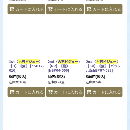
カートに入れる
カートに入れる
カートに入れる
1st〈
古石ビジュー
〉
2nd〈
古石ビジュー
〉
2nd〈
古石ビジュー
〉
【U】《紫》
[
hSD12-
【RR】《紫》
【SR】《紫》
[
パラレ
010
]
[
hBP04-066
]
ル版hBP07-075
]
50
円
(税込)
80
円
(税込)
580
円
(税込)
在庫数 32点
在庫数 24点
在庫数 5点
カートに入れる
カートに入れる
カートに入れる