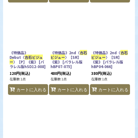
《特価品》
《特価品》2nd〈
古石
《特価品》2nd〈
古石
Debut〈
古石ビジュ
ビジュー
〉【SR】
ビジュー
〉【SR】
ー
〉【P】《紫》
[
パ
《紫》
[
パラレル版
《紫》
[
パラレル版
ラレル版hSD12-008
]
hBP07-075
]
hBP04-066
]
120
円
(税込)
480
円
(税込)
380
円
(税込)
在庫数 1点
在庫数 1点
在庫数 1点
カートに入れる
カートに入れる
カートに入れる