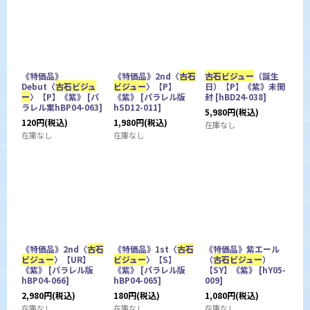
《特価品》
《特価品》2nd〈
古石
古石ビジュー
（誕生
Debut〈
古石ビジュ
ビジュー
〉【P】
日）【P】《紫》未開
ー
〉【P】《紫》
[
パ
《紫》
[
パラレル版
封
[
hBD24-038
]
ラレル案hBP04-063
]
hSD12-011
]
5,980
円
(税込)
120
円
(税込)
1,980
円
(税込)
在庫なし
在庫なし
在庫なし
《特価品》2nd〈
古石
《特価品》1st〈
古石
《特価品》紫エール
ビジュー
〉【UR】
ビジュー
〉【S】
（
古石ビジュー
）
《紫》
[
パラレル版
《紫》
[
パラレル版
【SY】《紫》
[
hY05-
hBP04-066
]
hBP04-065
]
009
]
2,980
円
(税込)
180
円
(税込)
1,080
円
(税込)
在庫なし
在庫なし
在庫なし