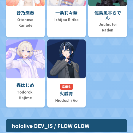
音乃瀬奏
一条莉々華
儒烏風亭らで
ん
Otonose
Ichijou Ririka
Juufuutei
Kanade
Raden
轟はじめ
卒業生
Todoroki
火威青
Hajime
Hiodoshi Ao
hololive DEV_IS / FLOW GLOW