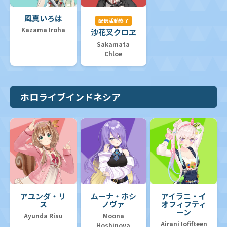
風真いろは
配信活動終了
Kazama Iroha
沙花叉クロヱ
Sakamata
Chloe
ホロライブインドネシア
アユンダ・リ
ムーナ・ホシ
アイラニ・イ
ス
ノヴァ
オフィフティ
ーン
Ayunda Risu
Moona
Airani Iofifteen
Hoshinova