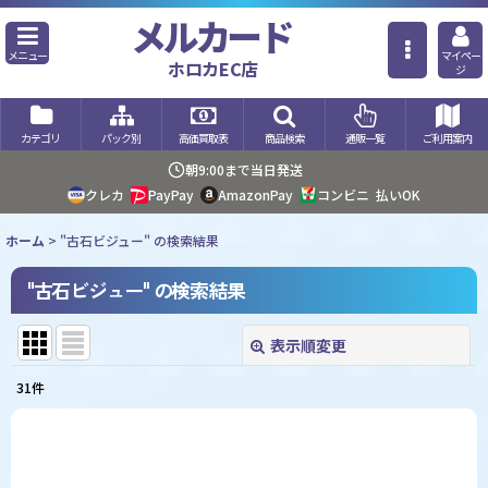
メルカード
メニュー
マイペー
ホロカEC店
ジ
カテゴリ
パック別
高価買取表
商品検索
通販一覧
ご利用案内
朝9:00まで当日発送
クレカ
PayPay
AmazonPay
コンビニ
払いOK
ホーム
>
"古石ビジュー"
の
検索結果
"古石ビジュー"
の
検索結果
表示順変更
閉じる
31
件
商品検索
:
表示数
: