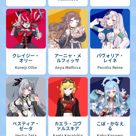
クレイジー・
アーニャ・メ
パヴォリア・
オリー
ルフィッサ
レイネ
Kureiji Ollie
Anya Melfissa
Pavolia Reine
ベスティア・
カエラ・コヴ
こぼ・かなえ
ゼータ
ァルスキア
る
Vestia Zeta
Kaela Kovalskia
Kobo Kanaeru