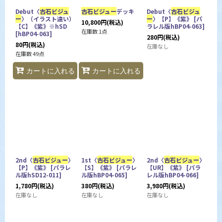
Debut〈
古石ビジュ
古石ビジュー
デッキ
Debut〈
古石ビジュ
ー
〉（イラスト違い）
ー
〉【P】《紫》
[
パ
10,800
円
(税込)
【C】《紫》※hSD
ラレル版hBP04-063
]
在庫数 1点
[
hBP04-063
]
280
円
(税込)
80
円
(税込)
在庫なし
在庫数 49点
カートに入れる
カートに入れる
2nd〈
古石ビジュー
〉
1st〈
古石ビジュー
〉
2nd〈
古石ビジュー
〉
【P】《紫》
[
パラレ
【S】《紫》
[
パラレ
【UR】《紫》
[
パラ
ル版hSD12-011
]
ル版hBP04-065
]
レル版hBP04-066
]
1,780
円
(税込)
380
円
(税込)
3,980
円
(税込)
在庫なし
在庫なし
在庫なし