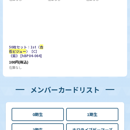
50枚セット：1st〈
古
石ビジュー
〉【C】
《紫》
[
hBP04-064
]
100
円
(税込)
在庫なし
メンバーカードリスト
0期生
1期生
2期生
ホロライブゲーマーズ