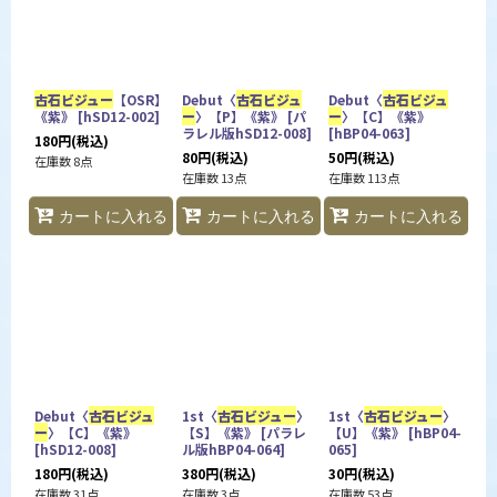
並び順
:
カテゴリ
:
古石ビジュー
【OSR】
Debut〈
古石ビジュ
Debut〈
古石ビジュ
《紫》
[
hSD12-002
]
ー
〉【P】《紫》
[
パ
ー
〉【C】《紫》
ラレル版hSD12-008
]
[
hBP04-063
]
180
円
(税込)
特集
:
80
円
(税込)
50
円
(税込)
在庫数 8点
在庫数 13点
在庫数 113点
カートに入れる
カートに入れる
カートに入れる
絞り込む
Debut〈
古石ビジュ
1st〈
古石ビジュー
〉
1st〈
古石ビジュー
〉
ー
〉【C】《紫》
【S】《紫》
[
パラレ
【U】《紫》
[
hBP04-
[
hSD12-008
]
ル版hBP04-064
]
065
]
180
円
(税込)
380
円
(税込)
30
円
(税込)
在庫数 31点
在庫数 3点
在庫数 53点