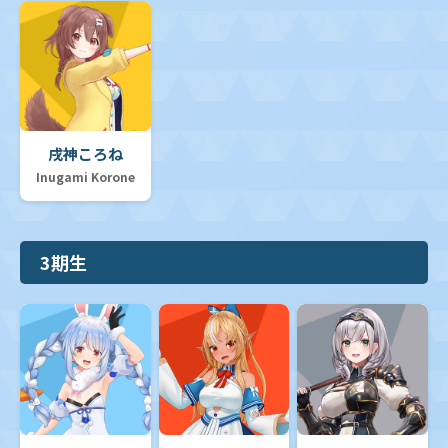
戌神ころね
Inugami Korone
3期生