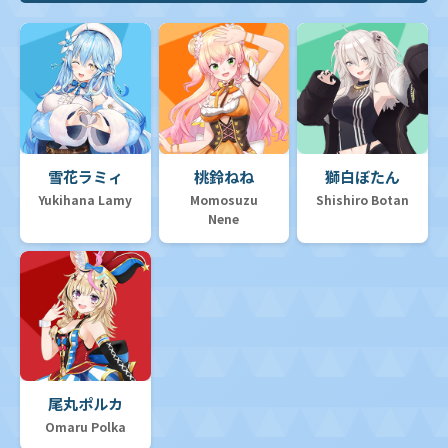
雪花ラミィ
桃鈴ねね
獅白ぼたん
Yukihana Lamy
Momosuzu
Shishiro Botan
Nene
尾丸ポルカ
Omaru Polka