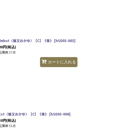
Debut〈猫又おかゆ〉【C】《青》
[
hSD03-003
]
80
円
(税込)
在庫数 27点
カートに入れる
1st〈猫又おかゆ〉【C】《青》
[
hSD03-006
]
30
円
(税込)
在庫数 51点