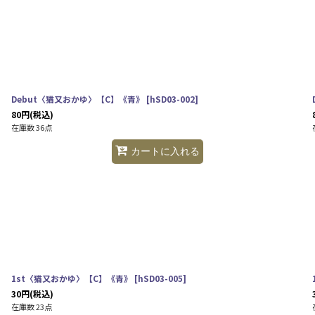
Debut〈猫又おかゆ〉【C】《青》
[
hSD03-002
]
80
円
(税込)
在庫数 36点
カートに入れる
1st〈猫又おかゆ〉【C】《青》
[
hSD03-005
]
30
円
(税込)
在庫数 23点