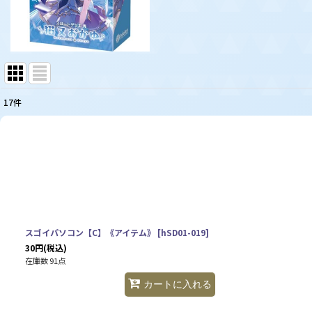
17
件
表示数
:
並び順
:
スゴイパソコン【C】《アイテム》
[
hSD01-019
]
30
円
(税込)
在庫数 91点
カートに入れる