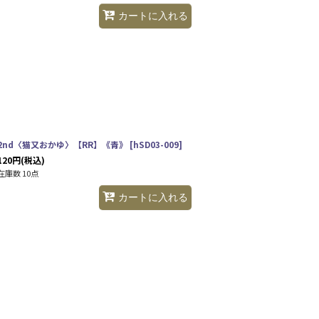
カートに入れる
2nd〈猫又おかゆ〉【RR】《青》
[
hSD03-009
]
120
円
(税込)
在庫数 10点
カートに入れる