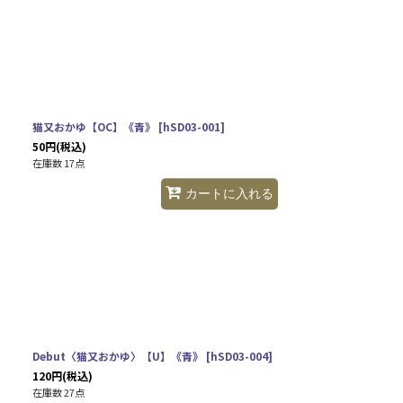
猫又おかゆ【OC】《青》
[
hSD03-001
]
50
円
(税込)
在庫数 17点
カートに入れる
Debut〈猫又おかゆ〉【U】《青》
[
hSD03-004
]
120
円
(税込)
在庫数 27点