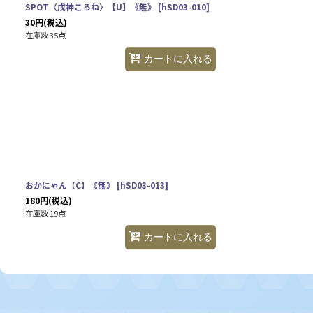
SPOT〈戌神ころね〉【U】《無》
[
hSD03-010
]
30
円
(税込)
在庫数 35点
カートに入れる
おかにゃん【C】《無》
[
hSD03-013
]
180
円
(税込)
在庫数 19点
カートに入れる