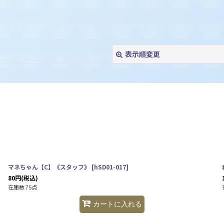
表示順変更
絞り込む
マネちゃん【C】《スタッフ》
[
hSD01-017
]
80
円
(税込)
在庫数 75点
カートに入れる