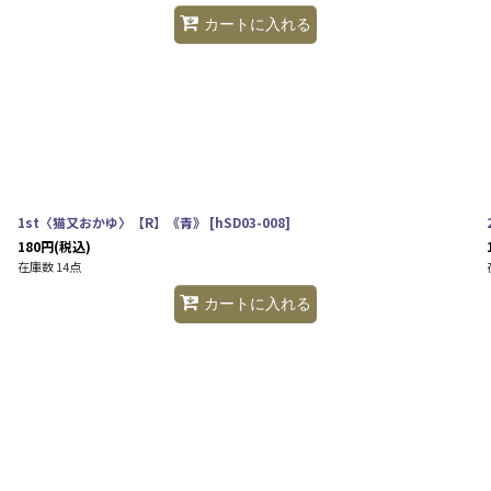
カートに入れる
1st〈猫又おかゆ〉【R】《青》
[
hSD03-008
]
180
円
(税込)
在庫数 14点
カートに入れる