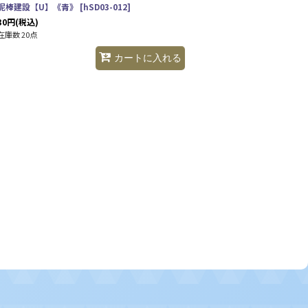
泥棒建設【U】《青》
[
hSD03-012
]
30
円
(税込)
在庫数 20点
カートに入れる