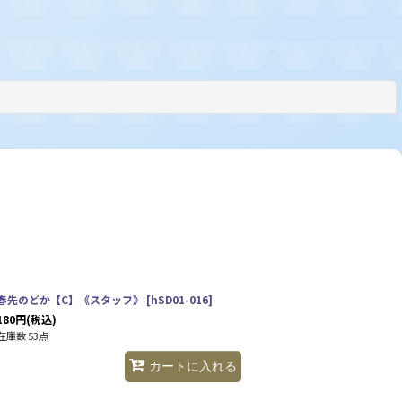
閉じる
春先のどか【C】《スタッフ》
[
hSD01-016
]
180
円
(税込)
在庫数 53点
カートに入れる