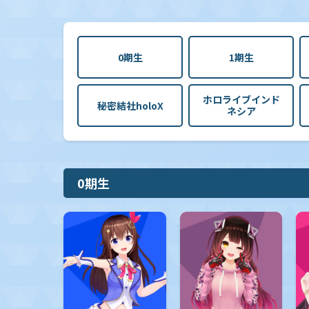
0期生
1期生
ホロライブインド
秘密結社holoX
ネシア
0期生