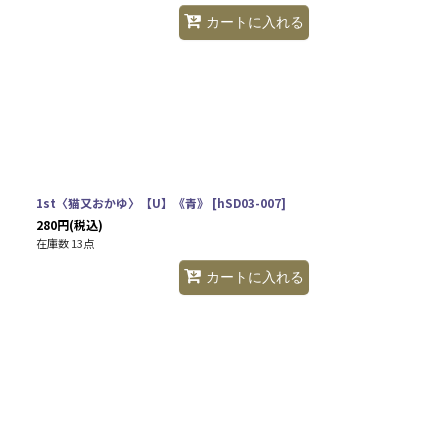
カートに入れる
1st〈猫又おかゆ〉【U】《青》
[
hSD03-007
]
280
円
(税込)
在庫数 13点
カートに入れる