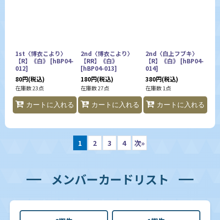
1st〈博衣こより〉
2nd〈博衣こより〉
2nd〈白上フブキ〉
【R】《白》
[
hBP04-
【RR】《白》
【R】《白》
[
hBP04-
012
]
[
hBP04-013
]
014
]
80
円
(税込)
180
円
(税込)
380
円
(税込)
在庫数 23点
在庫数 27点
在庫数 1点
カートに入れる
カートに入れる
カートに入れる
1
2
3
4
次
»
メンバーカードリスト