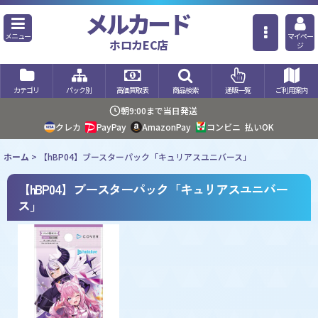
メルカード
メニュー
マイペー
ホロカEC店
ジ
カテゴリ
パック別
高価買取表
商品検索
通販一覧
ご利用案内
朝9:00まで当日発送
クレカ
PayPay
AmazonPay
コンビニ
払いOK
ホーム
>
【hBP04】ブースターパック「キュリアスユニバース」
【hBP04】ブースターパック「キュリアスユニバー
ス」