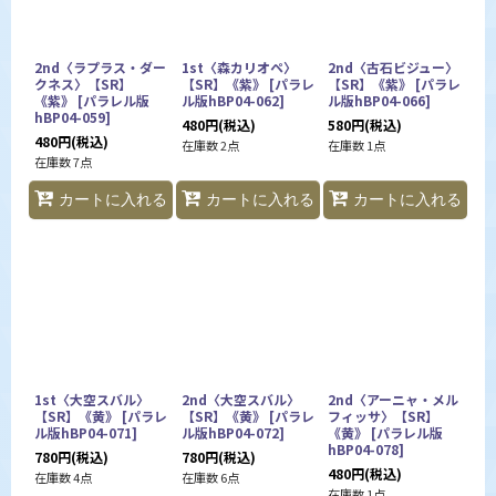
2nd〈ラプラス・ダー
1st〈森カリオペ〉
2nd〈古石ビジュー〉
クネス〉【SR】
【SR】《紫》
[
パラレ
【SR】《紫》
[
パラレ
《紫》
[
パラレル版
ル版hBP04-062
]
ル版hBP04-066
]
hBP04-059
]
480
円
(税込)
580
円
(税込)
480
円
(税込)
在庫数 2点
在庫数 1点
在庫数 7点
カートに入れる
カートに入れる
カートに入れる
1st〈大空スバル〉
2nd〈大空スバル〉
2nd〈アーニャ・メル
【SR】《黄》
[
パラレ
【SR】《黄》
[
パラレ
フィッサ〉【SR】
ル版hBP04-071
]
ル版hBP04-072
]
《黄》
[
パラレル版
hBP04-078
]
780
円
(税込)
780
円
(税込)
480
円
(税込)
在庫数 4点
在庫数 6点
在庫数 1点