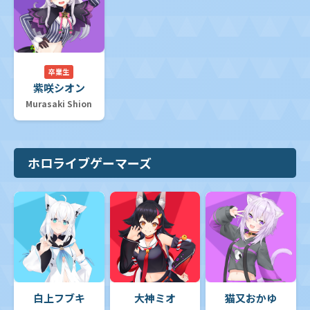
卒業生
紫咲シオン
Murasaki Shion
ホロライブゲーマーズ
白上フブキ
大神ミオ
猫又おかゆ