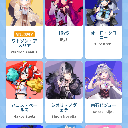
IRyS
オーロ・クロ
配信活動終了
ニー
IRyS
ワトソン・ア
Ouro Kronii
メリア
Watson Amelia
ハコス・ベー
シオリ・ノヴ
古石ビジュー
ルズ
ェラ
Koseki Bijou
Hakos Baelz
Shiori Novella