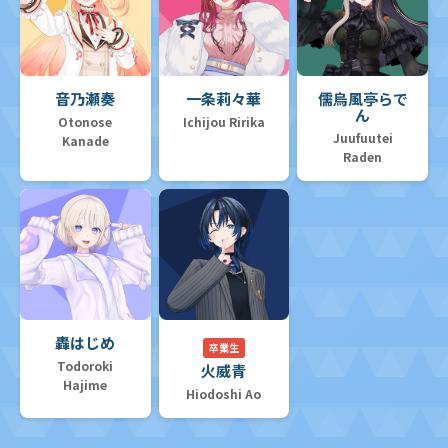
音乃瀬奏
一条莉々華
儒烏風亭らで
ん
Otonose
Ichijou Ririka
Juufuutei
Kanade
Raden
轟はじめ
卒業生
Todoroki
火威青
Hajime
Hiodoshi Ao