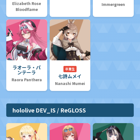
Elizabeth Rose
Immergreen
Bloodflame
ラオーラ・パ
卒業生
ンテーラ
七詩ムメイ
Raora Panthera
Nanashi Mumei
hololive DEV_IS / ReGLOSS