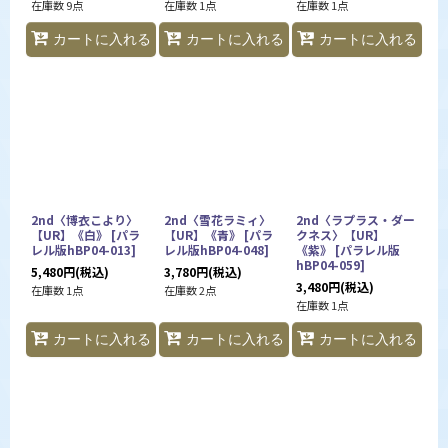
在庫数 9点
在庫数 1点
在庫数 1点
カートに入れる
カートに入れる
カートに入れる
2nd〈博衣こより〉
2nd〈雪花ラミィ〉
2nd〈ラプラス・ダー
【UR】《白》
[
パラ
【UR】《青》
[
パラ
クネス〉【UR】
レル版hBP04-013
]
レル版hBP04-048
]
《紫》
[
パラレル版
hBP04-059
]
5,480
円
(税込)
3,780
円
(税込)
3,480
円
(税込)
在庫数 1点
在庫数 2点
在庫数 1点
カートに入れる
カートに入れる
カートに入れる