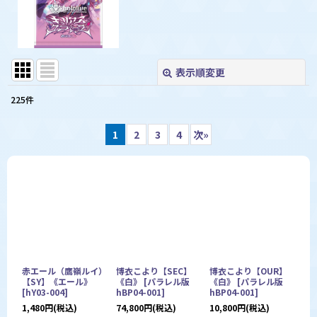
表示順変更
閉じる
225
件
表示数
:
1
2
3
4
次
»
並び順
:
絞り込む
赤エール（鷹嶺ルイ）
博衣こより【SEC】
博衣こより【OUR】
【SY】《エール》
《白》
[
パラレル版
《白》
[
パラレル版
[
hY03-004
]
hBP04-001
]
hBP04-001
]
1,480
円
(税込)
74,800
円
(税込)
10,800
円
(税込)