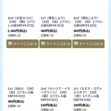
2nd〈大空スバル〉
1st〈博衣こより〉
2nd〈博衣こより〉
【UR】《黄》
[
パラ
【SR】《白》
[
パラレ
【SR】《白》
[
パラレ
レル版hBP04-072
]
ル版hBP04-012
]
ル版hBP04-013
]
5,480
円
(税込)
480
円
(税込)
480
円
(税込)
在庫数 2点
在庫数 7点
在庫数 4点
カートに入れる
カートに入れる
カートに入れる
1st〈IRyS〉【SR】
2nd〈セシリア・イマ
1st〈カエラ・コヴァ
《白》
[
パラレル版
ーグリーン〉【SR】
ルスキア〉【SR】
hBP04-015
]
《緑》
[
パラレル版
《赤》
[
パラレル版
hBP04-031
]
hBP04-042
]
480
円
(税込)
380
円
(税込)
280
円
(税込)
在庫数 1点
在庫数 4点
在庫数 2点