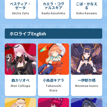
ベスティア・
カエラ・コヴ
こぼ・かなえ
ゼータ
ァルスキア
る
Vestia Zeta
Kaela Kovalskia
Kobo Kanaeru
ホロライブEnglish
森カリオペ
小鳥遊キアラ
一伊那尓栖
Mori Calliope
Takanashi
Ninomae Inanis
Kiara