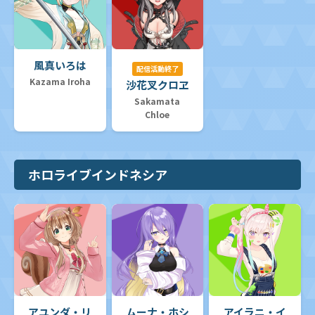
風真いろは
配信活動終了
Kazama Iroha
沙花叉クロヱ
Sakamata
Chloe
ホロライブインドネシア
アユンダ・リ
ムーナ・ホシ
アイラニ・イ