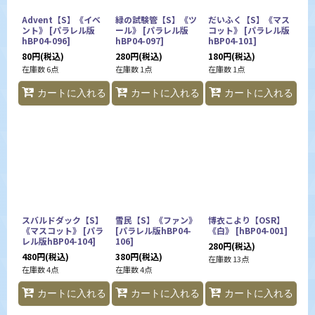
Advent【S】《イベ
緑の試験管【S】《ツ
だいふく【S】《マス
ント》
[
パラレル版
ール》
[
パラレル版
コット》
[
パラレル版
hBP04-096
]
hBP04-097
]
hBP04-101
]
80
円
(税込)
280
円
(税込)
180
円
(税込)
在庫数 6点
在庫数 1点
在庫数 1点
カートに入れる
カートに入れる
カートに入れる
スバルドダック【S】
雪民【S】《ファン》
博衣こより【OSR】
《マスコット》
[
パラ
[
パラレル版hBP04-
《白》
[
hBP04-001
]
レル版hBP04-104
]
106
]
280
円
(税込)
480
円
(税込)
380
円
(税込)
在庫数 13点
在庫数 4点
在庫数 4点
カートに入れる
カートに入れる
カートに入れる