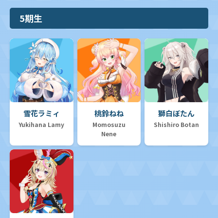
5期生
雪花ラミィ
桃鈴ねね
獅白ぼたん
Yukihana Lamy
Momosuzu
Shishiro Botan
Nene