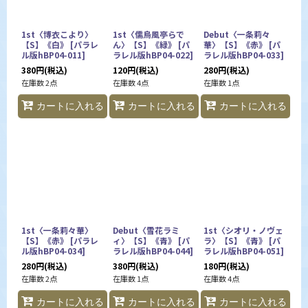
1st〈博衣こより〉
1st〈儒烏風亭らで
Debut〈一条莉々
【S】《白》
[
パラレ
ん〉【S】《緑》
[
パ
華〉【S】《赤》
[
パ
ル版hBP04-011
]
ラレル版hBP04-022
]
ラレル版hBP04-033
]
380
円
(税込)
120
円
(税込)
280
円
(税込)
在庫数 2点
在庫数 4点
在庫数 1点
カートに入れる
カートに入れる
カートに入れる
1st〈一条莉々華〉
Debut〈雪花ラミ
1st〈シオリ・ノヴェ
【S】《赤》
[
パラレ
ィ〉【S】《青》
[
パ
ラ〉【S】《青》
[
パ
ル版hBP04-034
]
ラレル版hBP04-044
]
ラレル版hBP04-051
]
280
円
(税込)
380
円
(税込)
180
円
(税込)
在庫数 2点
在庫数 1点
在庫数 4点
カートに入れる
カートに入れる
カートに入れる