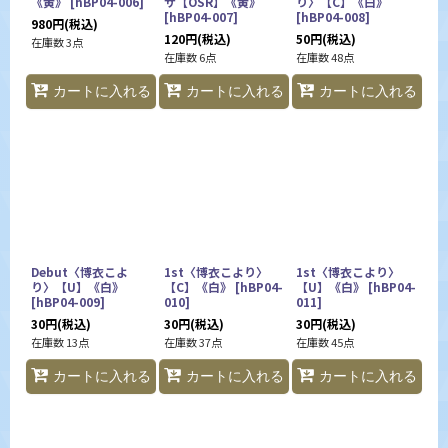
《黄》
[
hBP04-006
]
サ【OSR】《黄》
り〉【C】《白》
[
hBP04-007
]
[
hBP04-008
]
980
円
(税込)
120
円
(税込)
50
円
(税込)
在庫数 3点
在庫数 6点
在庫数 48点
カートに入れる
カートに入れる
カートに入れる
Debut〈博衣こよ
1st〈博衣こより〉
1st〈博衣こより〉
り〉【U】《白》
【C】《白》
[
hBP04-
【U】《白》
[
hBP04-
[
hBP04-009
]
010
]
011
]
30
円
(税込)
30
円
(税込)
30
円
(税込)
在庫数 13点
在庫数 37点
在庫数 45点
カートに入れる
カートに入れる
カートに入れる