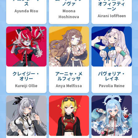
ス
ノヴァ
オフィフティ
ーン
Ayunda Risu
Moona
Airani Iofifteen
Hoshinova
クレイジー・
アーニャ・メ
パヴォリア・
オリー
ルフィッサ
レイネ
Kureiji Ollie
Anya Melfissa
Pavolia Reine