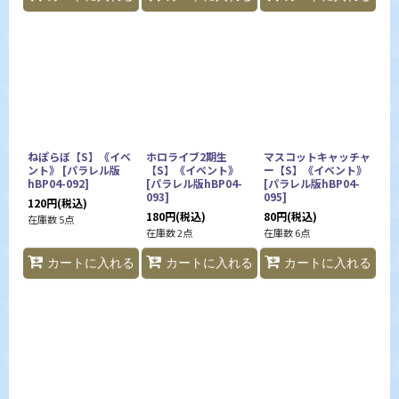
ねぽらぼ【S】《イベ
ホロライブ2期生
マスコットキャッチャ
ント》
[
パラレル版
【S】《イベント》
ー【S】《イベント》
hBP04-092
]
[
パラレル版hBP04-
[
パラレル版hBP04-
093
]
095
]
120
円
(税込)
180
円
(税込)
80
円
(税込)
在庫数 5点
在庫数 2点
在庫数 6点
カートに入れる
カートに入れる
カートに入れる