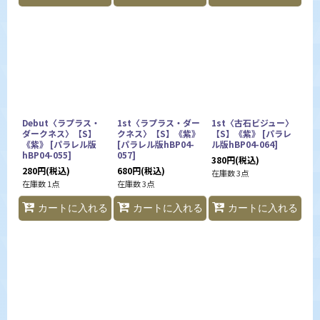
Debut〈ラプラス・
1st〈ラプラス・ダー
1st〈古石ビジュー〉
ダークネス〉【S】
クネス〉【S】《紫》
【S】《紫》
[
パラレ
《紫》
[
パラレル版
[
パラレル版hBP04-
ル版hBP04-064
]
hBP04-055
]
057
]
380
円
(税込)
280
円
(税込)
680
円
(税込)
在庫数 3点
在庫数 1点
在庫数 3点
カートに入れる
カートに入れる
カートに入れる