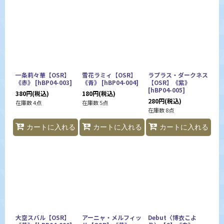
一条莉々華【OSR】
雪花ラミィ【OSR】
ラプラス・ダークネス
《赤》
[
hBP04-003
]
《青》
[
hBP04-004
]
【OSR】《紫》
[
hBP04-005
]
380
円
(税込)
180
円
(税込)
280
円
(税込)
在庫数 4点
在庫数 5点
在庫数 8点
カートに入れる
カートに入れる
カートに入れる
大空スバル【OSR】
アーニャ・メルフィッ
Debut〈博衣こよ