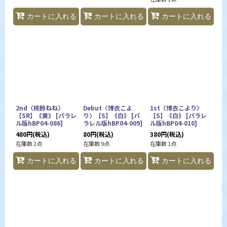
カートに入れる
カートに入れる
カートに入れる
2nd〈桃鈴ねね〉
Debut〈博衣こよ
1st〈博衣こより〉
【SR】《黄》
[
パラレ
り〉【S】《白》
[
パ
【S】《白》
[
パラレ
ル版hBP04-086
]
ラレル版hBP04-009
]
ル版hBP04-010
]
480
円
(税込)
80
円
(税込)
380
円
(税込)
在庫数 2点
在庫数 9点
在庫数 1点
カートに入れる
カートに入れる
カートに入れる