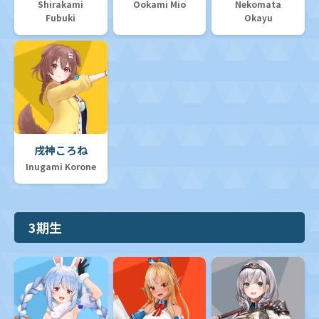
Shirakami
Ookami Mio
Nekomata
Fubuki
Okayu
戌神ころね
Inugami Korone
3期生