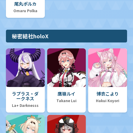
尾丸ポルカ
Omaru Polka
秘密結社holoX
ラプラス・ダ
鷹嶺ルイ
博衣こより
ークネス
Takane Lui
Hakui Koyori
La+ Darknesss