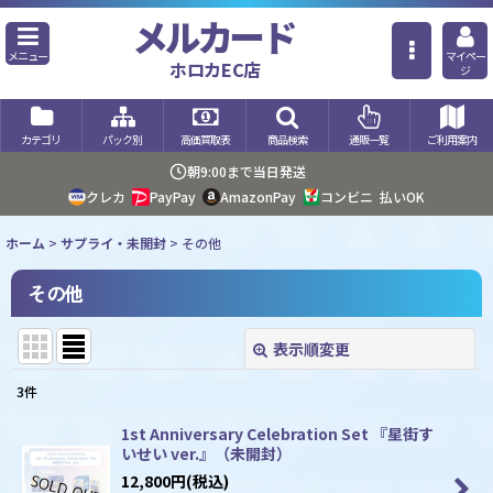
メルカード
メニュー
マイペー
ホロカEC店
ジ
カテゴリ
パック別
高価買取表
商品検索
通販一覧
ご利用案内
朝9:00まで当日発送
クレカ
PayPay
AmazonPay
コンビニ
払いOK
ホーム
>
サプライ・未開封
>
その他
その他
表示順変更
閉じる
3
件
表示数
:
1st Anniversary Celebration Set 『星街す
いせい ver.』（未開封）
並び順
:
12,800
円
(税込)