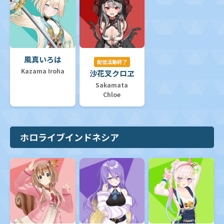
風真いろは
配信活動終了
Kazama Iroha
沙花叉クロヱ
Sakamata
Chloe
ホロライブインドネシア