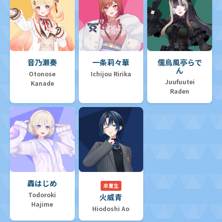
音乃瀬奏
一条莉々華
儒烏風亭らで
ん
Otonose
Ichijou Ririka
Juufuutei
Kanade
Raden
轟はじめ
卒業生
Todoroki
火威青
Hajime
Hiodoshi Ao