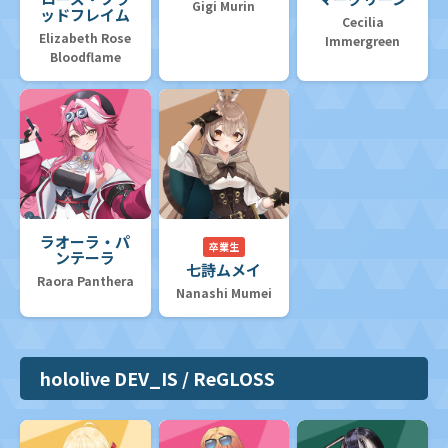
Gigi Murin
ッドフレイム
Cecilia
Elizabeth Rose
Immergreen
Bloodflame
ラオーラ・パ
卒業生
ンテーラ
七詩ムメイ
Raora Panthera
Nanashi Mumei
hololive DEV_IS / ReGLOSS