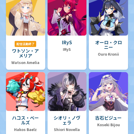
IRyS
オーロ・クロ
配信活動終了
ニー
IRyS
ワトソン・ア
Ouro Kronii
メリア
Watson Amelia
ハコス・ベー
シオリ・ノヴ
古石ビジュー
ルズ
ェラ
Koseki Bijou
Hakos Baelz
Shiori Novella