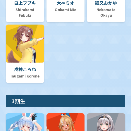
白上フブキ
大神ミオ
猫又おかゆ
Shirakami
Ookami Mio
Nekomata
Fubuki
Okayu
戌神ころね
Inugami Korone
3期生