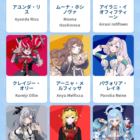
アユンダ・リ
ムーナ・ホシ
アイラニ・イ
ス
ノヴァ
オフィフティ
ーン
Ayunda Risu
Moona
Airani Iofifteen
Hoshinova
クレイジー・
アーニャ・メ
パヴォリア・
オリー
ルフィッサ
レイネ
Kureiji Ollie
Anya Melfissa
Pavolia Reine