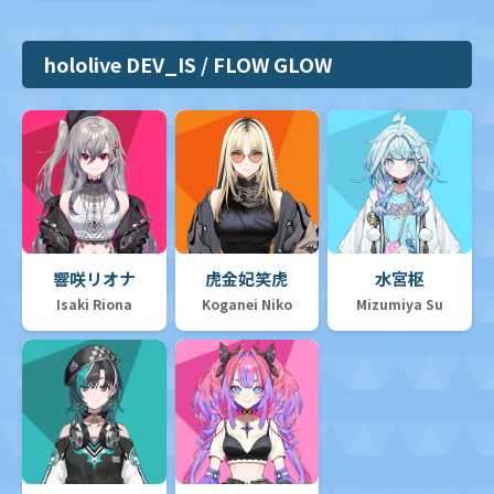
hololive DEV_IS / FLOW GLOW
響咲リオナ
虎金妃笑虎
水宮枢
Isaki Riona
Koganei Niko
Mizumiya Su