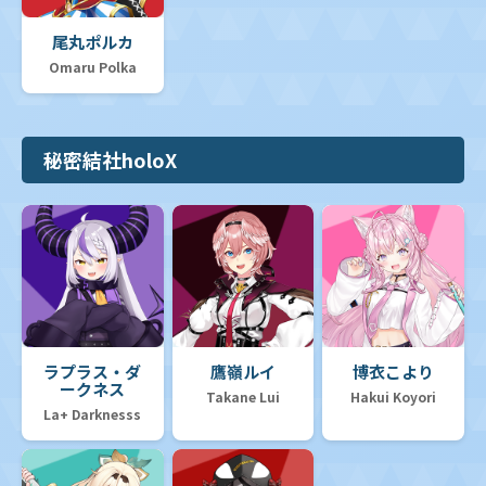
尾丸ポルカ
Omaru Polka
秘密結社holoX
ラプラス・ダ
鷹嶺ルイ
博衣こより
ークネス
Takane Lui
Hakui Koyori
La+ Darknesss