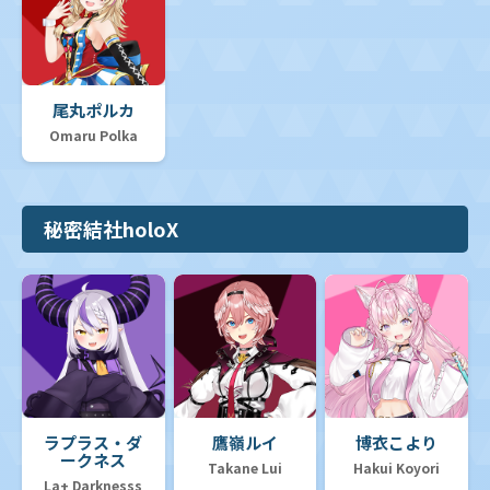
尾丸ポルカ
Omaru Polka
秘密結社holoX
ラプラス・ダ
鷹嶺ルイ
博衣こより
ークネス
Takane Lui
Hakui Koyori
La+ Darknesss