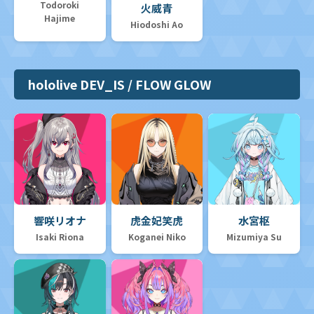
Todoroki
火威青
Hajime
Hiodoshi Ao
hololive DEV_IS / FLOW GLOW
響咲リオナ
虎金妃笑虎
水宮枢
Isaki Riona
Koganei Niko
Mizumiya Su