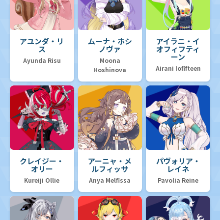
アユンダ・リ
ムーナ・ホシ
アイラニ・イ
ス
ノヴァ
オフィフティ
ーン
Ayunda Risu
Moona
Airani Iofifteen
Hoshinova
クレイジー・
アーニャ・メ
パヴォリア・
オリー
ルフィッサ
レイネ
Kureiji Ollie
Anya Melfissa
Pavolia Reine