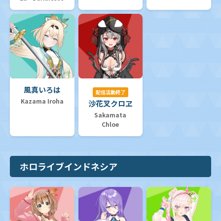
風真いろは
配信活動終了
Kazama Iroha
沙花叉クロヱ
Sakamata
Chloe
ホロライブインドネシア