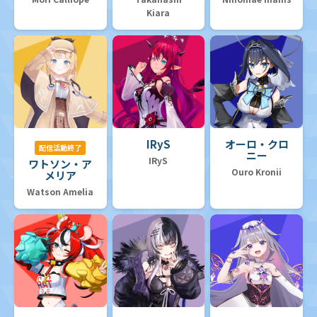
Kiara
IRyS
オーロ・クロ
配信活動終了
ニー
IRyS
ワトソン・ア
Ouro Kronii
メリア
Watson Amelia