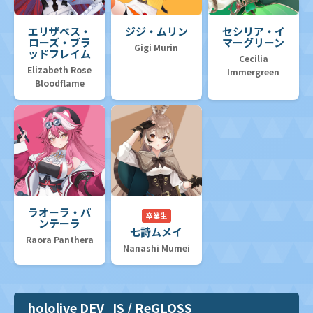
エリザベス・
ジジ・ムリン
セシリア・イ
ローズ・ブラ
マーグリーン
Gigi Murin
ッドフレイム
Cecilia
Elizabeth Rose
Immergreen
Bloodflame
ラオーラ・パ
卒業生
ンテーラ
七詩ムメイ
Raora Panthera
Nanashi Mumei
hololive DEV_IS / ReGLOSS