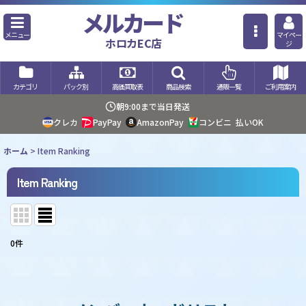
メルカード
メニュー
マイペー
ホロカEC店
ジ
カテゴリ
パック別
高価買取表
商品検索
通販一覧
ご利用案内
朝9:00まで当日発送
クレカ
PayPay
AmazonPay
コンビニ
払いOK
ホーム
>
Item Ranking
Item Ranking
0
件