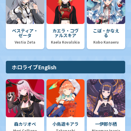
ベスティア・
カエラ・コヴ
こぼ・かなえ
ゼータ
ァルスキア
る
Vestia Zeta
Kaela Kovalskia
Kobo Kanaeru
ホロライブEnglish
森カリオペ
小鳥遊キアラ
一伊那尓栖
Mori Calliope
Takanashi
Ninomae Inanis