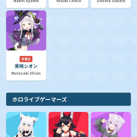
Nakiri Ayame
Yuzuki Choco
Oozora Subaru
卒業生
紫咲シオン
Murasaki Shion
ホロライブゲーマーズ