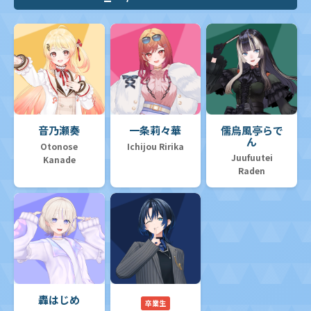
音乃瀬奏
一条莉々華
儒烏風亭らで
ん
Otonose
Ichijou Ririka
Juufuutei
Kanade
Raden
轟はじめ
卒業生