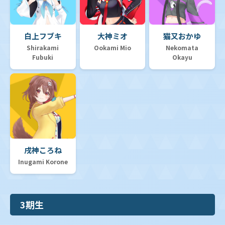
白上フブキ
大神ミオ
猫又おかゆ
Shirakami
Ookami Mio
Nekomata
Fubuki
Okayu
戌神ころね
Inugami Korone
3期生