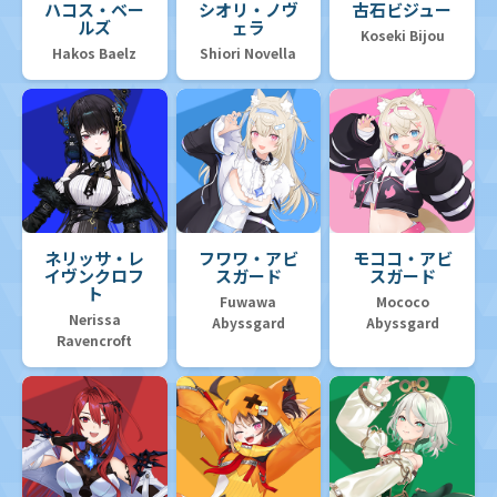
ハコス・ベー
シオリ・ノヴ
古石ビジュー
ルズ
ェラ
Koseki Bijou
Hakos Baelz
Shiori Novella
ネリッサ・レ
フワワ・アビ
モココ・アビ
イヴンクロフ
スガード
スガード
ト
Fuwawa
Mococo
Nerissa
Abyssgard
Abyssgard
Ravencroft