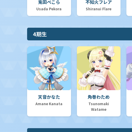
兎田ぺこら
不知火フレア
Usada Pekora
Shiranui Flare
【hSD05】スタートデッキ 白 轟はじめ
4期生
【hSD04】スタートデッキ 紫 癒月ちょこ
【hSD03】スタートデッキ 青 猫又おかゆ
【hSD02】スタートデッキ 赤 百鬼あやめ
天音かなた
角巻わため
Amane Kanata
Tsunomaki
【hSD01】スタートデッキ「ときのそら&AZKi」
Watame
【hYS01】hololive OFFICIAL CARD GAME スタートエール