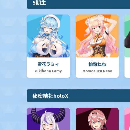
5期生
デッキ販売
プロモカード
セット販売
SP推しスキルマーカー
雪花ラミィ
桃鈴ねね
同名ノーマルカード50枚セット
Yukihana Lamy
Momosuzu Nene
hololive OFFICIAL CARD GAME 1st Anniversary Celebration Set
オフィシャルホロカコレクション-PCセット-
秘密結社holoX
【hBD24】誕生日プロモカード
オフィシャルホロカコレクション-2025ライブセット-