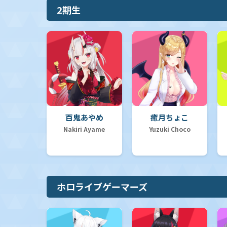
2期生
【hSD16】ライブスタートデッキ「さくらみこ」
【hSD15】ライブスタートデッキ「儒烏風亭らでん」
【hSD14】ライブスタートデッキ「白上フブキ」
百鬼あやめ
癒月ちょこ
Nakiri Ayame
Yuzuki Choco
【hSD13】スタートデッキ 推し Justice
ホロライブゲーマーズ
【hSD12】スタートデッキ 推し Advent