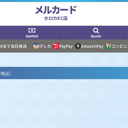
メルカード
ホロカEC店
高価買取表
商品検索
:00まで当日発送
クレカ
PayPay
AmazonPay
コンビニ
着商品
]