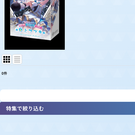
0
件
表示数
:
並び順
:
特集で絞り込む