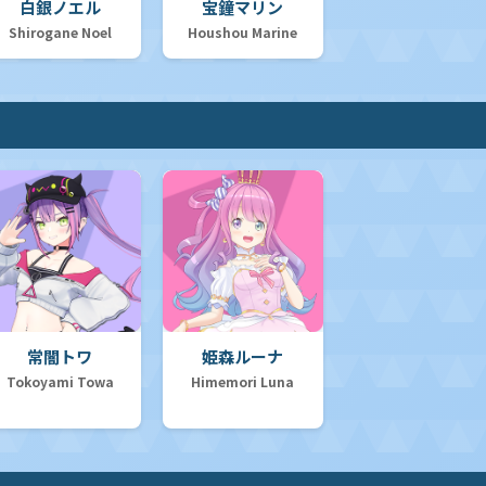
白銀ノエル
宝鐘マリン
Shirogane Noel
Houshou Marine
常闇トワ
姫森ルーナ
Tokoyami Towa
Himemori Luna
セット