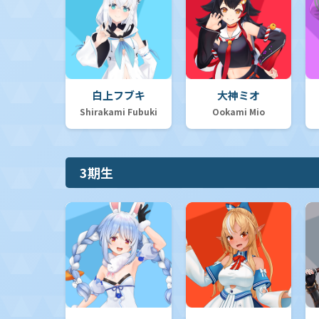
【hSD11】スタートデッキ「FLOW GLOW 推し 虎金妃笑虎」
白上フブキ
大神ミオ
【hSD10】スタートデッキ「FLOW GLOW 推し 輪堂千速」
Shirakami Fubuki
Ookami Mio
【hSD09】スタートデッキ 赤 宝鐘マリン
3期生
【hSD08】スタートデッキ 白 天音かなた
【hSD07】スタートデッキ 黄 不知火フレア
【hSD06】スタートデッキ 緑 風真いろは