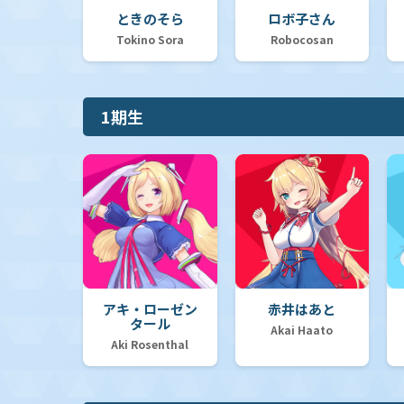
ときのそら
ロボ子さん
Tokino Sora
Robocosan
【hBP02】ブースターパック「クインテットスペクトラム」
1期生
【hBP01】ブースターパック「ブルーミングレディアンス」
【hSD19】ライブスタートデッキ「大空スバル」
【hSD18】ライブスタートデッキ「森カリオペ」
アキ・ローゼン
赤井はあと
タール
Akai Haato
Aki Rosenthal
【hSD17】ライブスタートデッキ「星街すいせい」