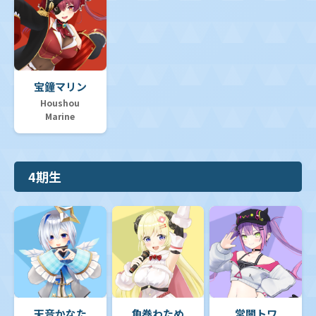
宝鐘マリン
Houshou
Marine
4期生
天音かなた
角巻わため
常闇トワ