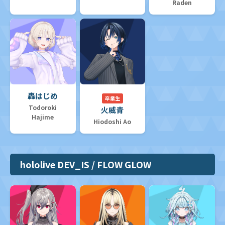
Raden
轟はじめ
卒業生
Todoroki
火威青
Hajime
Hiodoshi Ao
hololive DEV_IS / FLOW GLOW