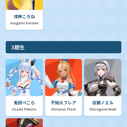
同名ノーマルカード50枚セット
戌神ころね
hololive OFFICIAL CARD GAME 1st Anniversary
Celebration Set
Inugami Korone
オフィシャルホロカコレクション-PCセット-
3期生
【hBD24】誕生日プロモカード
オフィシャルホロカコレクション-2025ライブセット-
ツインウエハース
【hEB01】エクストラブースター「サマー・ホログラム」
ベーシックPRパック vol.12
兎田ぺこら
不知火フレア
白銀ノエル
Usada Pekora
Shiranui Flare
Shirogane Noel