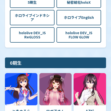
5期生
秘密結社holoX
【hBP05】ブースターパック「エンチャントレガリ
ア」
ホロライブインドネシ
ホロライブEnglish
ア
【hBP04】ブースターパック「キュリアスユニバー
hololive DEV_IS
hololive DEV_IS
ス」
ReGLOSS
FLOW GLOW
【hBP03】ブースターパック「エリートスパーク」
0期生
【hBP02】ブースターパック「クインテットスペクト
ラム」
【hBP01】ブースターパック「ブルーミングレディア
ンス」