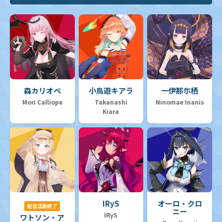
森カリオペ
小鳥遊キアラ
一伊那尓栖
Mori Calliope
Takanashi
Ninomae Inanis
Kiara
IRyS
オーロ・クロ
配信活動終了
ニー
IRyS
ワトソン・ア