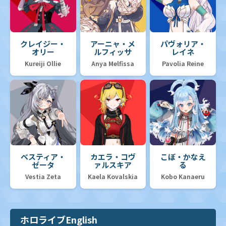
クレイジー・
アーニャ・メ
パヴォリア・
オリー
ルフィッサ
レイネ
Kureiji Ollie
Anya Melfissa
Pavolia Reine
ベスティア・
カエラ・コヴ
こぼ・かなえ
ゼータ
ァルスキア
る
Vestia Zeta
Kaela Kovalskia
Kobo Kanaeru
ホロライブEnglish