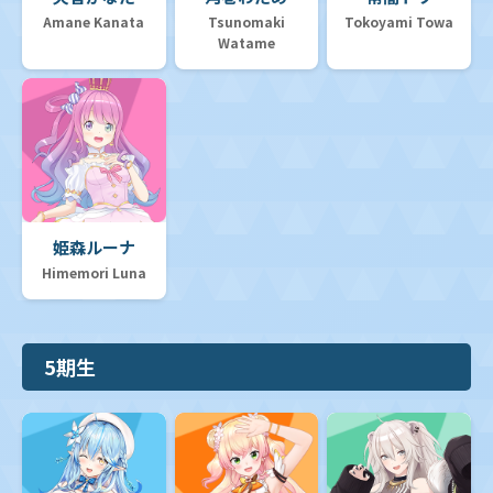
Amane Kanata
Tsunomaki
Tokoyami Towa
Watame
姫森ルーナ
Himemori Luna
5期生