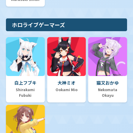
【hSD03】スタートデッキ 青 猫又おかゆ
【hSD02】スタートデッキ 赤 百鬼あやめ
ホロライブゲーマーズ
【hSD01】スタートデッキ「ときのそら&AZKi」
【hYS01】hololive OFFICIAL CARD GAME スタートエ
ールセット
白上フブキ
大神ミオ
猫又おかゆ
デッキ販売
Shirakami
Ookami Mio
Nekomata
Fubuki
Okayu
プロモカード
セット販売
SP推しスキルマーカー