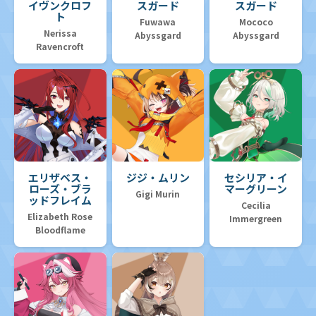
イヴンクロフ
スガード
スガード
ト
Fuwawa
Mococo
Nerissa
Abyssgard
Abyssgard
Ravencroft
エリザベス・
ジジ・ムリン
セシリア・イ
ローズ・ブラ
マーグリーン
Gigi Murin
ッドフレイム
Cecilia
Elizabeth Rose
Immergreen
Bloodflame