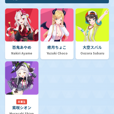
【hSD09】スタートデッキ 赤 宝鐘マリン
【hSD08】スタートデッキ 白 天音かなた
【hSD07】スタートデッキ 黄 不知火フレア
百鬼あやめ
癒月ちょこ
大空スバル
Nakiri Ayame
Yuzuki Choco
Oozora Subaru
【hSD06】スタートデッキ 緑 風真いろは
【hSD05】スタートデッキ 白 轟はじめ
【hSD04】スタートデッキ 紫 癒月ちょこ
卒業生
紫咲シオン
Murasaki Shion