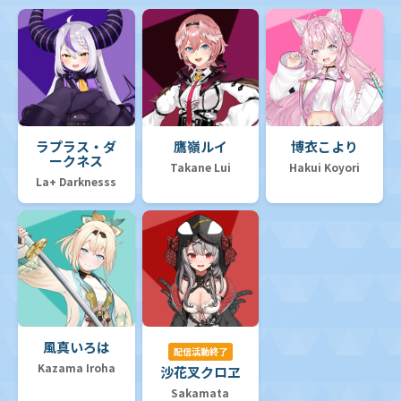
ラプラス・ダ
鷹嶺ルイ
博衣こより
ークネス
Takane Lui
Hakui Koyori
La+ Darknesss
風真いろは
配信活動終了
Kazama Iroha
沙花叉クロヱ
Sakamata