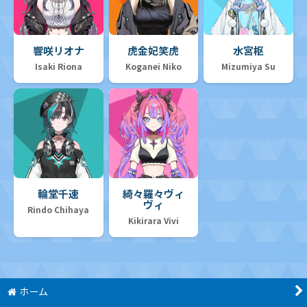
響咲リオナ
虎金妃笑虎
水宮枢
Isaki Riona
Koganei Niko
Mizumiya Su
輪堂千速
綺々羅々ヴィ
ヴィ
Rindo Chihaya
Kikirara Vivi
ホーム