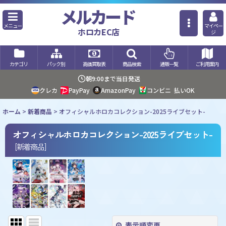
メルカード
メニュー
マイペー
ホロカEC店
ジ
カテゴリ
パック別
高価買取表
商品検索
通販一覧
ご利用案内
朝9:00まで当日発送
クレカ
PayPay
AmazonPay
コンビニ
払いOK
ホーム
>
新着商品
>
オフィシャルホロカコレクション-2025ライブセット-
オフィシャルホロカコレクション-2025ライブセット-
[
新着商品
]
表示順変更