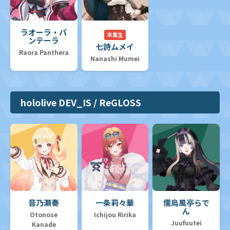
ラオーラ・パ
卒業生
ンテーラ
七詩ムメイ
Raora Panthera
Nanashi Mumei
hololive DEV_IS / ReGLOSS
音乃瀬奏
一条莉々華
儒烏風亭らで
ん
Otonose
Ichijou Ririka
Juufuutei
Kanade