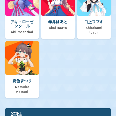
【hSD14】ライブスタートデッキ「白上フブキ」
アキ・ローゼ
赤井はあと
白上フブキ
ンタール
【hSD13】スタートデッキ 推し Justice
Akai Haato
Shirakami
Aki Rosenthal
Fubuki
【hSD12】スタートデッキ 推し Advent
【hSD11】スタートデッキ「FLOW GLOW 推し 虎金妃
笑虎」
夏色まつり
Natsuiro
Matsuri
【hSD10】スタートデッキ「FLOW GLOW 推し 輪堂千
速」
2期生