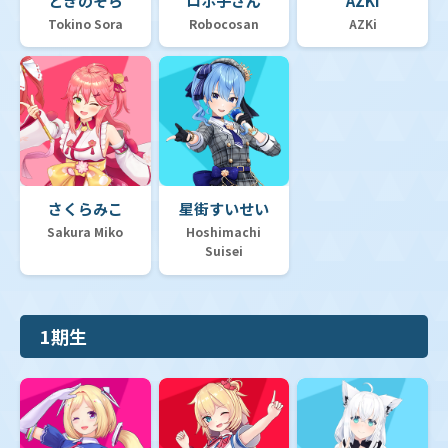
ときのそら
ロボ子さん
AZKi
【hSD19】ライブスタートデッキ「大空スバル」
Tokino Sora
Robocosan
AZKi
【hSD18】ライブスタートデッキ「森カリオペ」
【hSD17】ライブスタートデッキ「星街すいせい」
さくらみこ
星街すいせい
Sakura Miko
Hoshimachi
Suisei
【hSD16】ライブスタートデッキ「さくらみこ」
1期生
【hSD15】ライブスタートデッキ「儒烏風亭らでん」