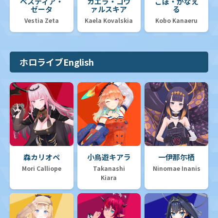
ベスティア・
カエラ・コヴ
こぼ・かなえ
ゼータ
ァルスキア
る
Vestia Zeta
Kaela Kovalskia
Kobo Kanaeru
ホロライブEnglish
森カリオペ
小鳥遊キアラ
一伊那尓栖
Mori Calliope
Takanashi
Ninomae Inanis
Kiara