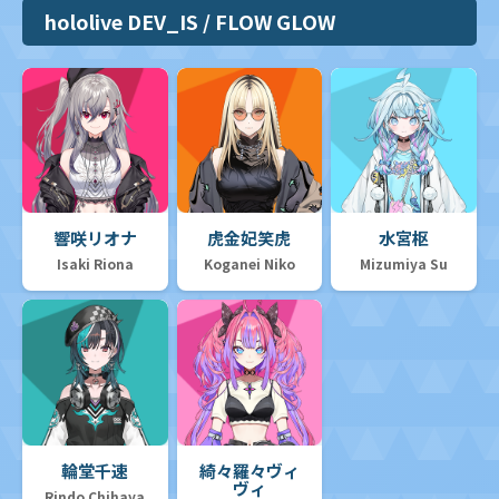
hololive DEV_IS / FLOW GLOW
響咲リオナ
虎金妃笑虎
水宮枢
Isaki Riona
Koganei Niko
Mizumiya Su
輪堂千速
綺々羅々ヴィ
ヴィ
Rindo Chihaya