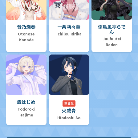
音乃瀬奏
一条莉々華
儒烏風亭らで
ん
Otonose
Ichijou Ririka
Juufuutei
Kanade
Raden
轟はじめ
卒業生
Todoroki
火威青
Hajime
Hiodoshi Ao