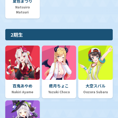
夏色まつり
Natsuiro
Matsuri
【hSD10】スタートデッキ「FLOW GLOW 推し 輪堂千
速」
2期生
【hSD09】スタートデッキ 赤 宝鐘マリン
【hSD08】スタートデッキ 白 天音かなた
【hSD07】スタートデッキ 黄 不知火フレア
百鬼あやめ
癒月ちょこ
大空スバル
Nakiri Ayame
Yuzuki Choco
Oozora Subaru
【hSD06】スタートデッキ 緑 風真いろは
【hSD05】スタートデッキ 白 轟はじめ