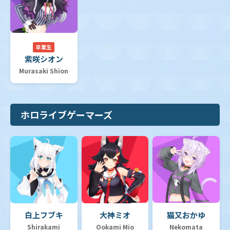
【hSD04】スタートデッキ 紫 癒月ちょこ
卒業生
紫咲シオン
Murasaki Shion
【hSD03】スタートデッキ 青 猫又おかゆ
【hSD02】スタートデッキ 赤 百鬼あやめ
ホロライブゲーマーズ
【hSD01】スタートデッキ「ときのそら&AZKi」
【hYS01】hololive OFFICIAL CARD GAME スタートエ
ールセット
白上フブキ
大神ミオ
猫又おかゆ
デッキ販売
Shirakami
Ookami Mio
Nekomata