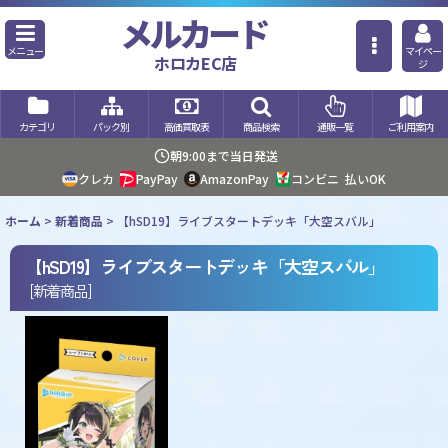
メルカード
メニュー
マイペー
ホロカEC店
ジ
カテゴリ
パック別
高価買取表
商品検索
通販一覧
ご利用案内
朝9:00まで当日発送
クレカ
PayPay
AmazonPay
コンビニ
払いOK
ホーム
>
新着商品
>
【hSD19】ライブスタートデッキ「大空スバル」
【hSD19】ライブスタートデッキ「大空スバル」
[
新着商品
]