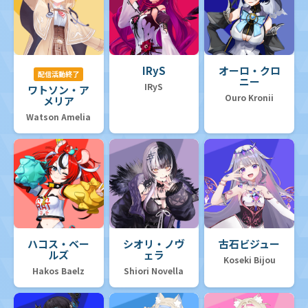
IRyS
オーロ・クロ
配信活動終了
ニー
IRyS
ワトソン・ア
Ouro Kronii
メリア
Watson Amelia
ハコス・ベー
シオリ・ノヴ
古石ビジュー
ルズ
ェラ
Koseki Bijou
Hakos Baelz
Shiori Novella