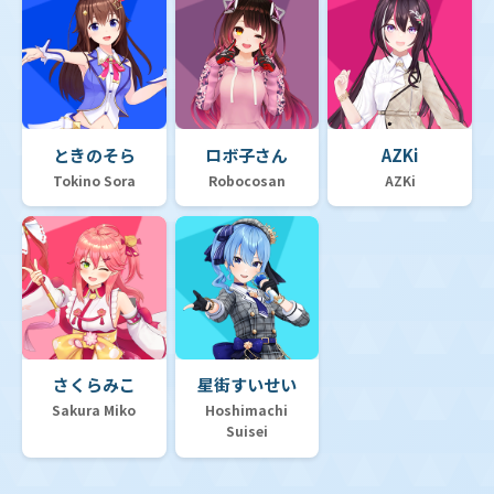
【hBP01】ブースターパック「ブルーミングレディア
ンス」
ときのそら
ロボ子さん
AZKi
【hSD19】ライブスタートデッキ「大空スバル」
Tokino Sora
Robocosan
AZKi
【hSD18】ライブスタートデッキ「森カリオペ」
【hSD17】ライブスタートデッキ「星街すいせい」
さくらみこ
星街すいせい
Sakura Miko
Hoshimachi
Suisei
【hSD16】ライブスタートデッキ「さくらみこ」