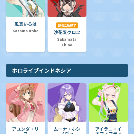
風真いろは
配信活動終了
Kazama Iroha
沙花叉クロヱ
Sakamata
Chloe
ホロライブインドネシア
アユンダ・リ
ムーナ・ホシ
アイラニ・イ
ス
ノヴァ
オフィフティ