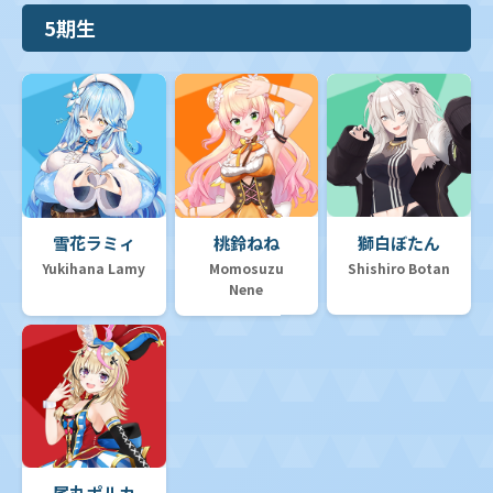
5期生
雪花ラミィ
桃鈴ねね
獅白ぼたん
Yukihana Lamy
Momosuzu
Shishiro Botan
Nene
尾丸ポルカ