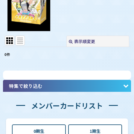
表示順変更
閉じる
0
件
表示数
:
並び順
:
特集で絞り込む
絞り込む
メンバーカードリスト
【hBP08】ブースターパック「バウンサーバウンド」
0期生
1期生