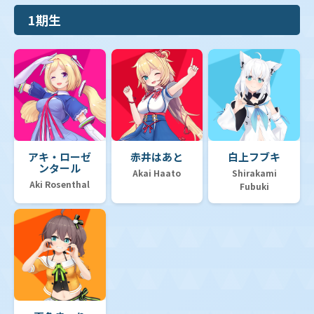
1期生
【hSD15】ライブスタートデッキ「儒烏風亭らでん」
【hSD14】ライブスタートデッキ「白上フブキ」
アキ・ローゼ
赤井はあと
白上フブキ
ンタール
【hSD13】スタートデッキ 推し Justice
Akai Haato
Shirakami
Aki Rosenthal
Fubuki
【hSD12】スタートデッキ 推し Advent
【hSD11】スタートデッキ「FLOW GLOW 推し 虎金妃
笑虎」