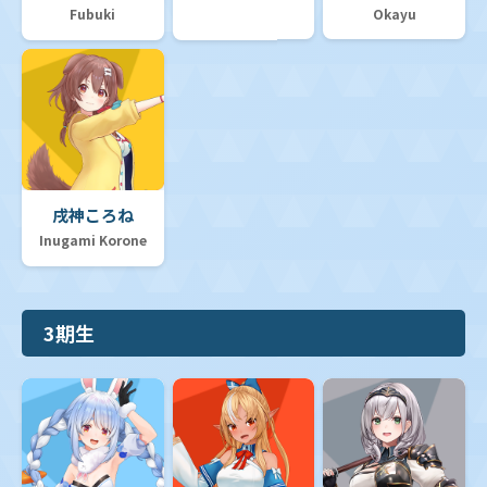
Fubuki
Okayu
プロモカード
セット販売
SP推しスキルマーカー
同名ノーマルカード50枚セット
戌神ころね
hololive OFFICIAL CARD GAME 1st Anniversary
Celebration Set
Inugami Korone
オフィシャルホロカコレクション-PCセット-
3期生
【hBD24】誕生日プロモカード
オフィシャルホロカコレクション-2025ライブセット-
ツインウエハース
【hEB01】エクストラブースター「サマー・ホログラム」