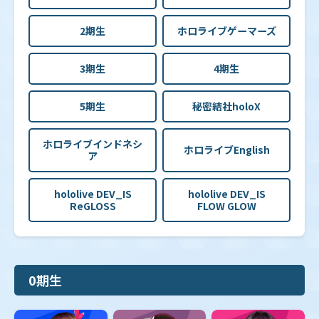
【hBP07】ブースターパック「ディーヴァフィーバ
ー」
2期生
ホロライブゲーマーズ
【hBP06】ブースターパック「アヤカシヴァーミリオ
3期生
4期生
ン」
5期生
秘密結社holoX
【hBP05】ブースターパック「エンチャントレガリ
ア」
ホロライブインドネシ
ホロライブEnglish
ア
【hBP04】ブースターパック「キュリアスユニバー
hololive DEV_IS
hololive DEV_IS
ス」
ReGLOSS
FLOW GLOW
【hBP03】ブースターパック「エリートスパーク」
0期生
【hBP02】ブースターパック「クインテットスペクト
ラム」