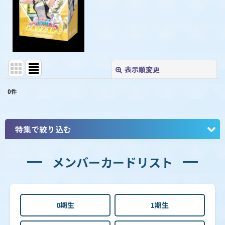
表示順変更
閉じる
0
件
表示数
:
並び順
:
特集で絞り込む
絞り込む
メンバーカードリスト
【hBP08】ブースターパック「バウンサーバウンド」
0期生
1期生
【hBP07】ブースターパック「ディーヴァフィーバ