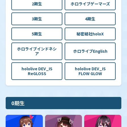
ー」
2期生
ホロライブゲーマーズ
【hBP06】ブースターパック「アヤカシヴァーミリオ
3期生
4期生
ン」
5期生
秘密結社holoX
【hBP05】ブースターパック「エンチャントレガリ
ア」
ホロライブインドネシ
ホロライブEnglish
ア
【hBP04】ブースターパック「キュリアスユニバー
hololive DEV_IS
hololive DEV_IS
ス」
ReGLOSS
FLOW GLOW
【hBP03】ブースターパック「エリートスパーク」
0期生
【hBP02】ブースターパック「クインテットスペクト
ラム」