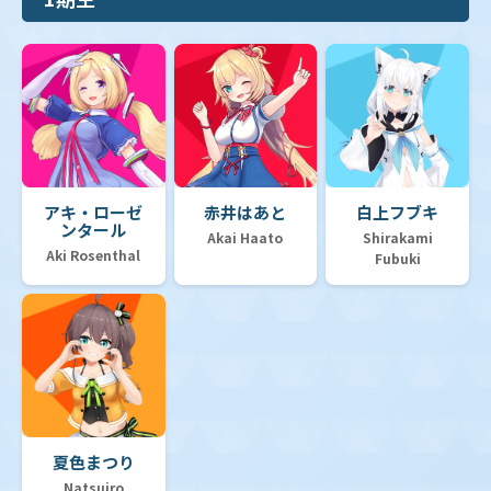
【hSD15】ライブスタートデッキ「儒烏風亭らでん」
【hSD14】ライブスタートデッキ「白上フブキ」
アキ・ローゼ
赤井はあと
白上フブキ
ンタール
【hSD13】スタートデッキ 推し Justice
Akai Haato
Shirakami
Aki Rosenthal
Fubuki
【hSD12】スタートデッキ 推し Advent
【hSD11】スタートデッキ「FLOW GLOW 推し 虎金妃
笑虎」
夏色まつり
Natsuiro