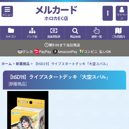
メルカード
メニュー
マイペー
ホロカEC店
ジ
カテゴリ
パック別
高価買取表
商品検索
通販一覧
ご利用案内
朝9:00まで当日発送
クレカ
PayPay
AmazonPay
コンビニ
払いOK
ホーム
>
新着商品
>
【hSD19】ライブスタートデッキ「大空スバル」
【hSD19】ライブスタートデッキ「大空スバル」
[
新着商品
]