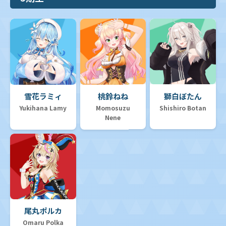
雪花ラミィ
桃鈴ねね
獅白ぼたん
Yukihana Lamy
Momosuzu
Shishiro Botan
Nene
尾丸ポルカ
Omaru Polka