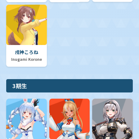
セット販売
SP推しスキルマーカー
同名ノーマルカード50枚セット
戌神ころね
hololive OFFICIAL CARD GAME 1st Anniversary
Celebration Set
Inugami Korone
オフィシャルホロカコレクション-PCセット-
3期生
【hBD24】誕生日プロモカード
オフィシャルホロカコレクション-2025ライブセット-
ツインウエハース
【hEB01】エクストラブースター「サマー・ホログラム」