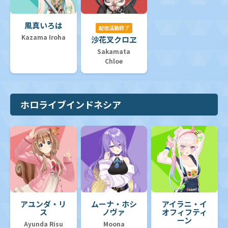
風真いろは
配信活動終了
Kazama Iroha
沙花叉クロヱ
Sakamata
Chloe
ホロライブインドネシア
アユンダ・リ
ムーナ・ホシ
アイラニ・イ
ス
ノヴァ
オフィフティ
ーン
Ayunda Risu
Moona