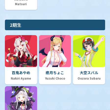
Matsuri
【hSD10】スタートデッキ「FLOW GLOW 推し 輪堂千
速」
2期生
【hSD09】スタートデッキ 赤 宝鐘マリン
【hSD08】スタートデッキ 白 天音かなた
【hSD07】スタートデッキ 黄 不知火フレア
百鬼あやめ
癒月ちょこ
大空スバル
Nakiri Ayame
Yuzuki Choco
Oozora Subaru
【hSD06】スタートデッキ 緑 風真いろは
【hSD05】スタートデッキ 白 轟はじめ