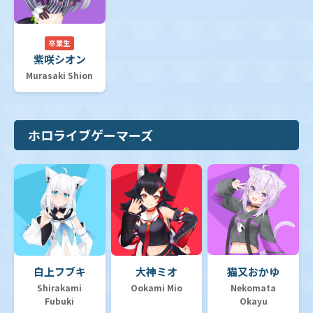
【hSD04】スタートデッキ 紫 癒月ちょこ
卒業生
紫咲シオン
Murasaki Shion
【hSD03】スタートデッキ 青 猫又おかゆ
【hSD02】スタートデッキ 赤 百鬼あやめ
ホロライブゲーマーズ
【hSD01】スタートデッキ「ときのそら&AZKi」
【hYS01】hololive OFFICIAL CARD GAME スタートエ
ールセット
白上フブキ
大神ミオ
猫又おかゆ
デッキ販売
Shirakami
Ookami Mio
Nekomata
Fubuki
Okayu
プロモカード