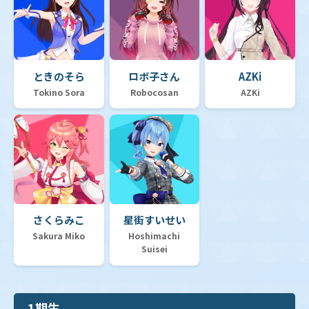
【hBP01】ブースターパック「ブルーミングレディア
ンス」
ときのそら
ロボ子さん
AZKi
【hSD19】ライブスタートデッキ「大空スバル」
Tokino Sora
Robocosan
AZKi
【hSD18】ライブスタートデッキ「森カリオペ」
【hSD17】ライブスタートデッキ「星街すいせい」
さくらみこ
星街すいせい
Sakura Miko
Hoshimachi
Suisei
【hSD16】ライブスタートデッキ「さくらみこ」
1期生