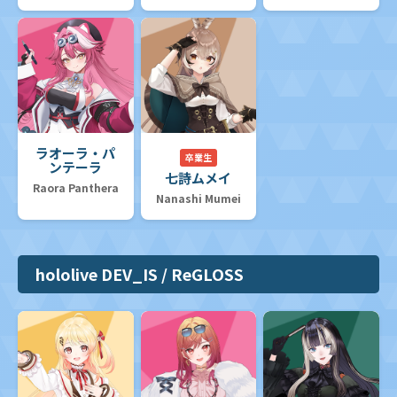
ラオーラ・パ
卒業生
ンテーラ
七詩ムメイ
Raora Panthera
Nanashi Mumei
hololive DEV_IS / ReGLOSS