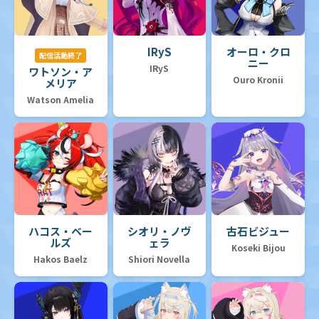
IRyS
オーロ・クロ
配信活動終了
ニー
IRyS
ワトソン・ア
Ouro Kronii
メリア
Watson Amelia
ハコス・ベー
シオリ・ノヴ
古石ビジュー
ルズ
ェラ
Koseki Bijou
Hakos Baelz
Shiori Novella