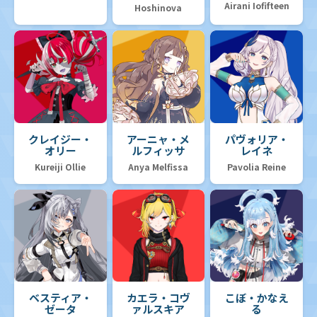
Airani Iofifteen
Hoshinova
クレイジー・
アーニャ・メ
パヴォリア・
オリー
ルフィッサ
レイネ
Kureiji Ollie
Anya Melfissa
Pavolia Reine
ベスティア・
カエラ・コヴ
こぼ・かなえ
ゼータ
ァルスキア
る