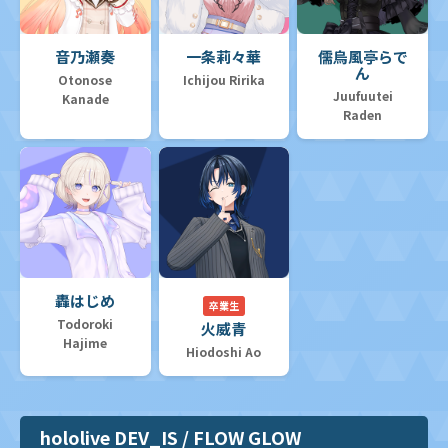
音乃瀬奏
一条莉々華
儒烏風亭らで
ん
Otonose
Ichijou Ririka
Juufuutei
Kanade
Raden
轟はじめ
卒業生
Todoroki
火威青
Hajime
Hiodoshi Ao
hololive DEV_IS / FLOW GLOW