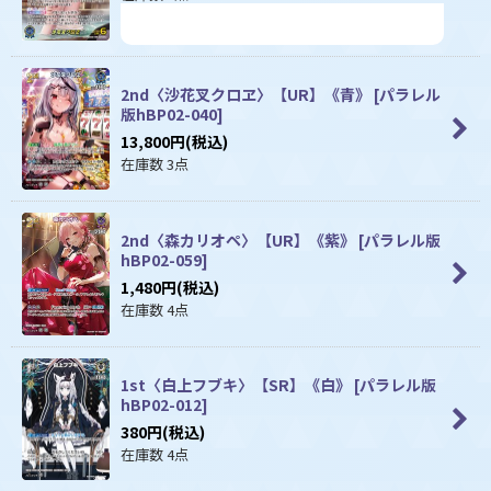
2nd〈沙花叉クロヱ〉【UR】《青》
[
パラレル
版hBP02-040
]
13,800
円
(税込)
在庫数 3点
2nd〈森カリオペ〉【UR】《紫》
[
パラレル版
hBP02-059
]
1,480
円
(税込)
在庫数 4点
1st〈白上フブキ〉【SR】《白》
[
パラレル版
hBP02-012
]
380
円
(税込)
在庫数 4点