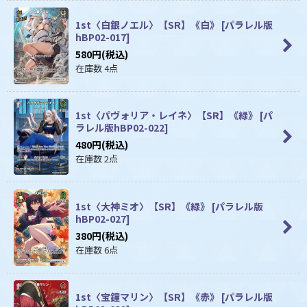
1st〈白銀ノエル〉【SR】《白》
[
パラレル版
hBP02-017
]
580
円
(税込)
在庫数 4点
1st〈パヴォリア・レイネ〉【SR】《緑》
[
パ
ラレル版hBP02-022
]
480
円
(税込)
在庫数 2点
1st〈大神ミオ〉【SR】《緑》
[
パラレル版
hBP02-027
]
380
円
(税込)
在庫数 6点
1st〈宝鐘マリン〉【SR】《赤》
[
パラレル版