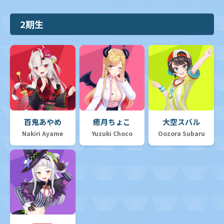
2期生
百鬼あやめ
癒月ちょこ
大空スバル
Nakiri Ayame
Yuzuki Choco
Oozora Subaru