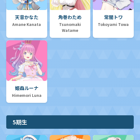
天音かなた
角巻わため
常闇トワ
Amane Kanata
Tsunomaki
Tokoyami Towa
Watame
姫森ルーナ
Himemori Luna
5期生