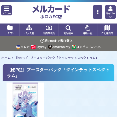
メルカード
メニュー
マイペー
ホロカEC店
ジ
カテゴリ
パック別
高価買取表
商品検索
通販一覧
ご利用案内
朝9:00まで当日発送
クレカ
PayPay
AmazonPay
コンビニ
払いOK
ホーム
>
【hBP02】ブースターパック「クインテットスペクトラム」
【hBP02】ブースターパック「クインテットスペクト
ラム」