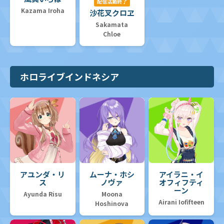
配信活動終了
Kazama Iroha
沙花叉クロヱ
Sakamata
Chloe
ホロライブインドネシア
アユンダ・リ
ムーナ・ホシ
アイラニ・イ
ス
ノヴァ
オフィフティ
ーン
Ayunda Risu
Moona
Airani Iofifteen
Hoshinova