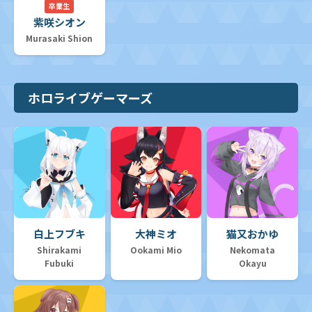
卒業生
紫咲シオン
Murasaki Shion
ホロライブゲーマーズ
白上フブキ
大神ミオ
猫又おかゆ
Shirakami
Ookami Mio
Nekomata
Fubuki
Okayu