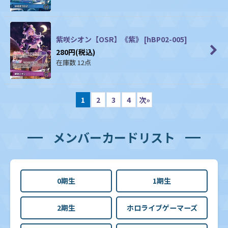
紫咲シオン【OSR】《紫》
[
hBP02-005
]
280
円
(税込)
在庫数 12点
1
2
3
4
次
»
メンバーカードリスト
0期生
1期生
2期生
ホロライブゲーマーズ