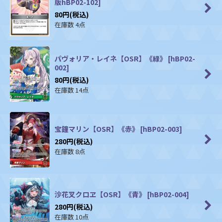
版hBP02-102
]
80
円
(税込)
在庫数 4点
パヴォリア・レイネ【OSR】《緑》
[
hBP02-
002
]
80
円
(税込)
在庫数 14点
宝鐘マリン【OSR】《赤》
[
hBP02-003
]
280
円
(税込)
在庫数 8点
沙花叉クロヱ【OSR】《青》
[
hBP02-004
]
280
円
(税込)
在庫数 10点