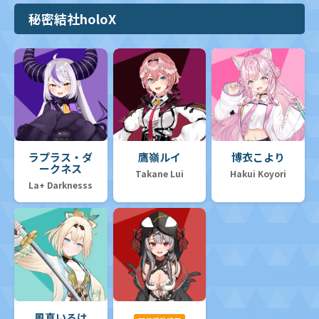
秘密結社holoX
ラプラス・ダ
鷹嶺ルイ
博衣こより
ークネス
Takane Lui
Hakui Koyori
La+ Darknesss
風真いろは