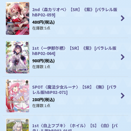
2nd〈森カリオペ〉【SR】《紫》
[
パラレル版
hBP02-059
]
480
円
(税込)
在庫数 5点
1st〈一伊那尓栖〉【SR】《紫》
[
パラレル版
hBP02-064
]
980
円
(税込)
在庫数 1点
SPOT〈魔法少女ルーナ〉【SR】《無》
[
パラ
レル版hBP02-071
]
280
円
(税込)
在庫数 1点
1st〈白上フブキ〉（ホイル）【S】《白》
[
パ
ラレル版hBP02-010
]