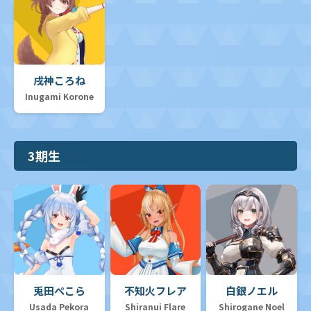
戌神ころね
Inugami Korone
3期生
兎田ぺこら
不知火フレア
白銀ノエル
Usada Pekora
Shiranui Flare
Shirogane Noel