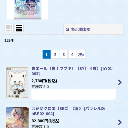
表示順変更
閉じる
215
件
表示数
:
1
2
3
4
次
»
並び順
:
白エール（白上フブキ）【SY】《白》
[
hY01-
003
]
絞り込む
2,780
円
(税込)
在庫数 3点
沙花叉クロヱ【SEC】《青》
[
パラレル版
hBP02-004
]
82,800
円
(税込)
在庫数 1点