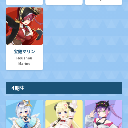
宝鐘マリン
Houshou
Marine
4期生