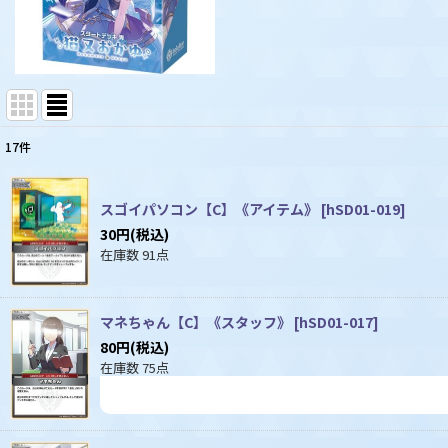
17
件
表示数
:
スゴイパソコン【C】《アイテム》
[
hSD01-019
]
並び順
:
30
円
(税込)
在庫数 91点
マネちゃん【C】《スタッフ》
[
hSD01-017
]
80
円
(税込)
在庫数 75点