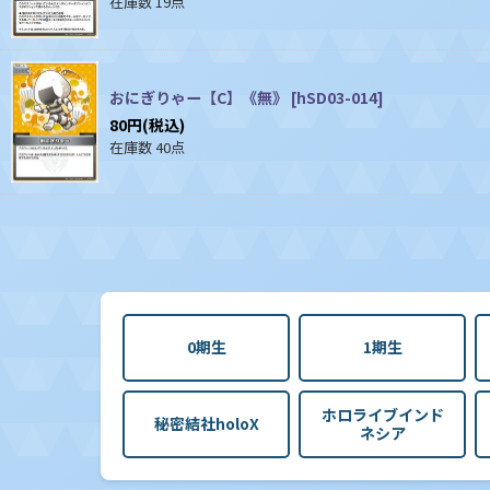
在庫数 19点
おにぎりゃー【C】《無》
[
hSD03-014
]
80
円
(税込)
在庫数 40点
0期生
1期生
ホロライブインド
秘密結社holoX
ネシア