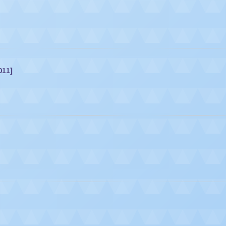
011
]