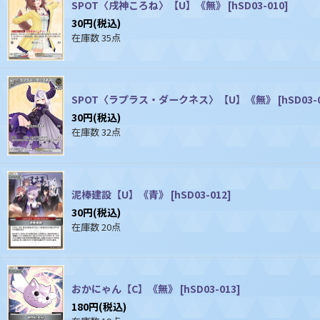
SPOT〈戌神ころね〉【U】《無》
[
hSD03-010
]
30
円
(税込)
在庫数 35点
SPOT〈ラプラス・ダークネス〉【U】《無》
[
hSD03-
30
円
(税込)
在庫数 32点
泥棒建設【U】《青》
[
hSD03-012
]
30
円
(税込)
在庫数 20点
おかにゃん【C】《無》
[
hSD03-013
]
180
円
(税込)