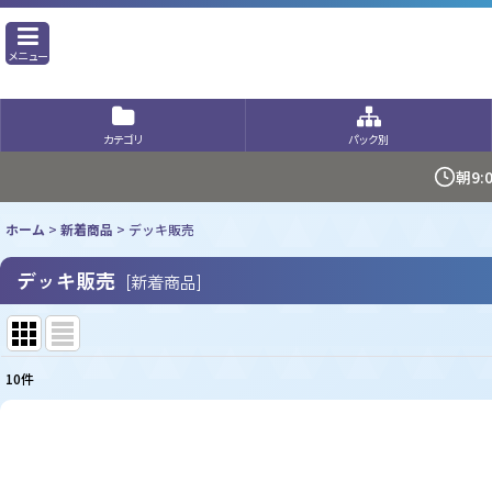
メニュー
カテゴリ
パック別
朝9
ホーム
>
新着商品
>
デッキ販売
デッキ販売
[
新着商品
]
10
件
表示数
:
並び順
: