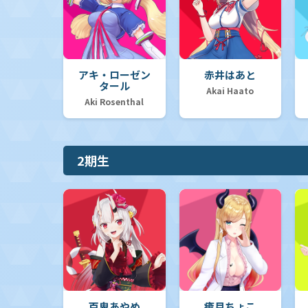
【hSD18】ライブスタートデッキ「森カリオペ」
アキ・ローゼン
赤井はあと
タール
Akai Haato
Aki Rosenthal
【hSD17】ライブスタートデッキ「星街すいせい」
2期生
【hSD16】ライブスタートデッキ「さくらみこ」
【hSD15】ライブスタートデッキ「儒烏風亭らでん」
【hSD14】ライブスタートデッキ「白上フブキ」
百鬼あやめ
癒月ちょこ