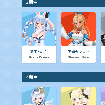
3期生
【hSD08】スタートデッキ 白 天音かなた
【hSD07】スタートデッキ 黄 不知火フレア
【hSD06】スタートデッキ 緑 風真いろは
兎田ぺこら
不知火フレア
Usada Pekora
Shiranui Flare
【hSD05】スタートデッキ 白 轟はじめ
4期生
【hSD04】スタートデッキ 紫 癒月ちょこ
【hSD03】スタートデッキ 青 猫又おかゆ