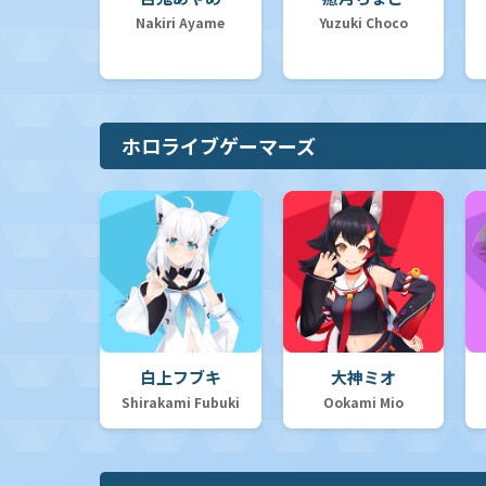
Nakiri Ayame
Yuzuki Choco
【hSD13】スタートデッキ 推し Justice
ホロライブゲーマーズ
【hSD12】スタートデッキ 推し Advent
【hSD11】スタートデッキ「FLOW GLOW 推し 虎金妃笑虎」
白上フブキ
大神ミオ
【hSD10】スタートデッキ「FLOW GLOW 推し 輪堂千速」
Shirakami Fubuki
Ookami Mio
【hSD09】スタートデッキ 赤 宝鐘マリン