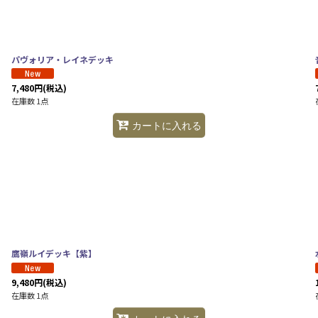
絞り込む
パヴォリア・レイネデッキ
7,480
円
(税込)
在庫数 1点
カートに入れる
鷹嶺ルイデッキ【紫】
9,480
円
(税込)
在庫数 1点