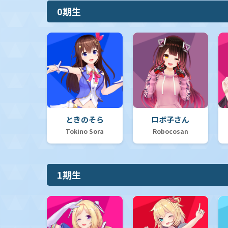
0期生
【hBP05】ブースターパック「エンチャントレガリア」
【hBP04】ブースターパック「キュリアスユニバース」
【hBP03】ブースターパック「エリートスパーク」
ときのそら
ロボ子さん
Tokino Sora
Robocosan
【hBP02】ブースターパック「クインテットスペクトラム」
1期生
【hBP01】ブースターパック「ブルーミングレディアンス」
【hSD19】ライブスタートデッキ「大空スバル」