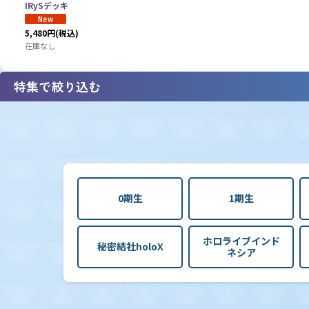
IRySデッキ
5,480
円
(税込)
在庫なし
特集で絞り込む
【hBP08】ブースターパック「バウンサーバウンド」
0期生
1期生
【hBP07】ブースターパック「ディーヴァフィーバー」
ホロライブインド
秘密結社holoX
ネシア
【hBP06】ブースターパック「アヤカシヴァーミリオン」